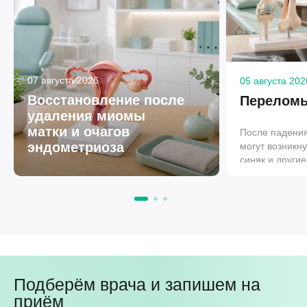
07 августа 2026
05 августа 202
Восстановление после
Перелом
удаления миомы
матки и очагов
После падения
эндометриоза
могут возникну
синяк и другие
обычно сопро
Однако по одн
проявлениям н
понять, действ
сломана или в
таких случаях 
по самодиагно
пострадавшему
Подберём врача и запишем на
скорее обратит
оценить ситуа
приём