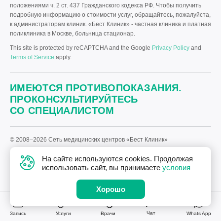
положениями ч. 2 ст. 437 Гражданского кодекса РФ. Чтобы получить
подробную информацию о стоимости услуг, обращайтесь, пожалуйста,
к администраторам клиник. «Бест Клиник» - частная клиника и платная
поликлиника в Москве, больница стационар.
This site is protected by reCAPTCHA and the Google
Privacy Policy
and
Terms of Service
apply.
ИМЕЮТСЯ ПРОТИВОПОКАЗАНИЯ.
ПРОКОНСУЛЬТИРУЙТЕСЬ
СО СПЕЦИАЛИСТОМ
© 2008–2026 Сеть медицинских центров «Бест Клиник»
Политика «Бест Клиник» в отношении обработки персональных
На сайте используются cookies. Продолжая
данных.
использовать сайт, вы принимаете
условия
Дизайн
и
разработка сайта
—
Текарт
.
Хорошо
Чат
Запись
Услуги
Врачи
Whats App