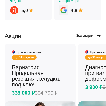
Яндекс
Google Maps
5,0
4,8
Акции
Все акции
Красносельская
Красносе
до 31 августа
до 31 август
Бариатрия.
Диагнос
Продольная
при вал
резекция желудка,
деформ
под ключ
3 900 ₽
6
338 000 ₽
394 790 ₽