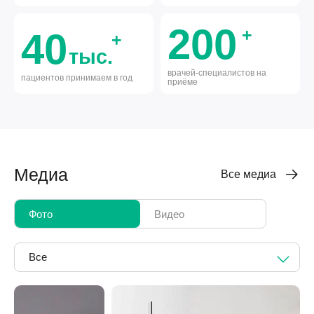
200
+
40
+
тыс.
врачей-специалистов на
пациентов принимаем в год
приёме
Медиа
Все медиа
Фото
Видео
Все