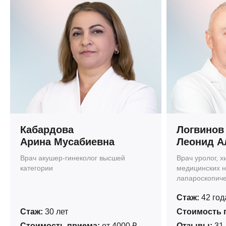
Кабардова
Логвинов
Арина Мусабиевна
Леонид А
Врач акушер-гинеколог высшей
Врач уролог, х
категории
медицинских на
лапароскопиче
Стаж:
42 год
Стаж:
30 лет
Стоимость 
Стоимость приема:
от 4000 ₽
Отзывы:
31