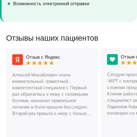
Возможность электронной отправки
Отзывы наших пациентов
Отзыв 
Отзыв с Яндекс
Сегодня прох
Алексей Михайлович очень
-МРТ с контра
внимательный, грамотный ,
сложная проц
компетентный специалист. Первый
Клиник работ
раз обратилась к нему с головными
специалист р
болями, назначил правильное
Ларионов Кир
лечение и боли прошли бесследно.
поговорил со 
Второй раз пришла к нему с болью в
настроится на
пояснице, по предварительному
получилось у
осмотру сделал заключение, что
Кирилл Андре
грыжа и отправил меня на МРТ,