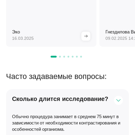
понимание. С
которое подтвердило ее , назначил
лечение и боль на 3 месяца ушла, но
вернулась и стали делать
плазмолифтинг, который после
первого укола убрал боль в спине.
Эко
Гнездилова В
Степень доверия к врачу огромная,
16.03.2025
09.02.2025 14:
это невероятно внимательный и врач
от Бога! Спасибо и Дай Бог ему
здоровья!
Часто задаваемые вопросы:
Сколько длится исследование?
Обычно процедура занимает в среднем 75 минут в
зависимости от необходимости контрастирования и
особенностей организма.