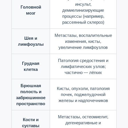
инсульт,
Головной
демиелинизирующие
мозг
процессы (например,
рассеянный склероз)
Метастазы, воспалительные
Шея и
изменения, кисты,
лимфоузлы
увеличение лимфоузлов
Патология средостения и
Грудная
лимфатических узлов;
клетка
частично — лёгких
Брюшная
Кисты, опухоли, патология
полость и
почек, поджелудочной
забрюшинное
железы и надпочечников
пространство
Метастазы, остеомиелит,
Кости и
дегенеративные и
суставы