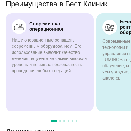
Преимущества в Бест Клиник
Без
Современная
рент
операционная
обо
Наши операционные оснащены
Современные
современным оборудованием. Его
технологии и
использование выводит качество
управления н
лечения пациента на самый высокий
LUMINOS соз
уровень и повышает безопасность
облучение, ко
проведения любых операций.
чем у других,
аналогов.