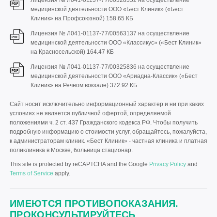
Лицензия № Л041-01137-77/00328352 на осуществление
медицинской деятельности ООО «Бест Клиник» («Бест
Клиник» на Профсоюзной)
158.65 КБ
Лицензия № Л041-01137-77/00563137 на осуществление
медицинской деятельности ООО «Классикус» («Бест Клиник»
на Красносельской)
164.47 КБ
Лицензия № Л041-01137-77/00325836 на осуществление
медицинской деятельности ООО «Ариадна-Классик» («Бест
Клиник» на Речном вокзале)
372.92 КБ
Сайт носит исключительно информационный характер и ни при каких
условиях не является публичной офертой, определяемой
положениями ч. 2 ст. 437 Гражданского кодекса РФ. Чтобы получить
подробную информацию о стоимости услуг, обращайтесь, пожалуйста,
к администраторам клиник. «Бест Клиник» - частная клиника и платная
поликлиника в Москве, больница стационар.
This site is protected by reCAPTCHA and the Google
Privacy Policy
and
Terms of Service
apply.
ИМЕЮТСЯ ПРОТИВОПОКАЗАНИЯ.
ПРОКОНСУЛЬТИРУЙТЕСЬ