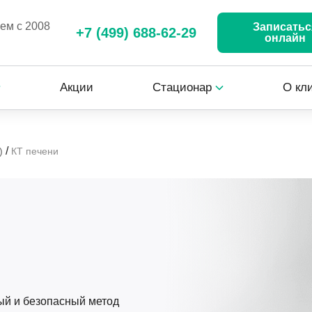
аем с 2008
Записатьс
+7 (499) 688-62-29
онлайн
Акции
Стационар
О кл
/
)
КТ печени
ый и безопасный метод