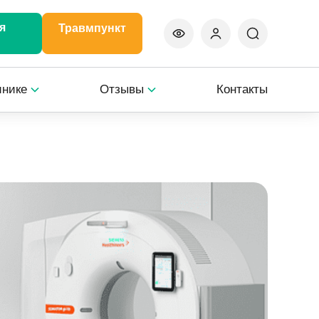
я
Травмпункт
инике
Отзывы
Контакты