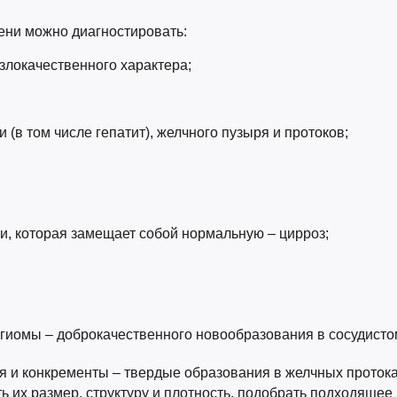
ни можно диагностировать:
злокачественного характера;
(в том числе гепатит), желчного пузыря и протоков;
и, которая замещает собой нормальную – цирроз;
нгиомы – доброкачественного новообразования в сосудистом
я и конкременты – твердые образования в желчных проток
ь их размер, структуру и плотность, подобрать подходящее