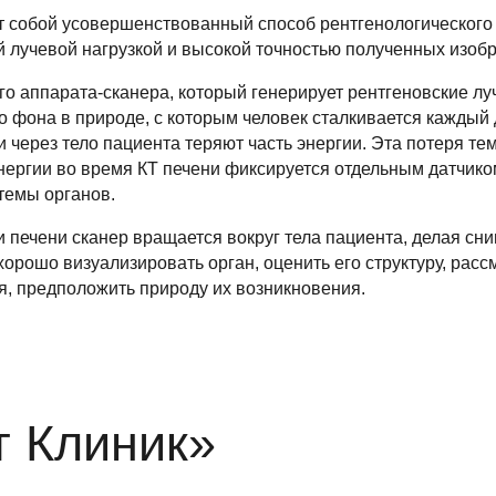
 собой усовершенствованный способ рентгенологического
й лучевой нагрузкой и высокой точностью полученных изоб
о аппарата-сканера, который генерирует рентгеновские луч
о фона в природе, с которым человек сталкивается каждый 
 через тело пациента теряют часть энергии. Эта потеря тем
энергии во время КТ печени фиксируется отдельным датчик
темы органов.
ечени сканер вращается вокруг тела пациента, делая снимк
хорошо визуализировать орган, оценить его структуру, расс
, предположить природу их возникновения. ⁠
т Клиник»