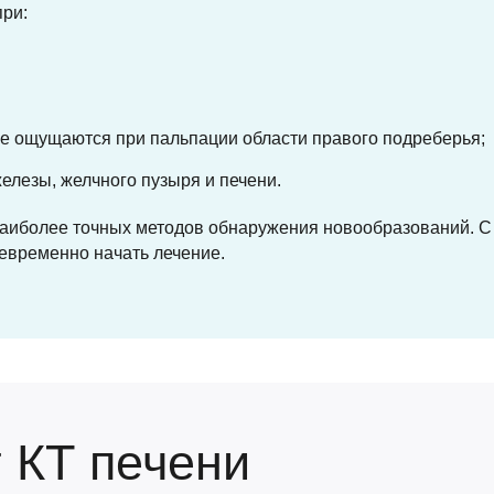
при:
е ощущаются при пальпации области правого подреберья;
лезы, желчного пузыря и печени.
 наиболее точных методов обнаружения новообразований.
оевременно начать лечение.
 КТ печени