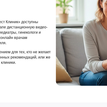
ест Клиник» доступны
тапе дистанционную видео-
педиатры, гинекологи и
 онлайн врачам
иля.
нием для тех, кто не желает
инных рекомендаций, или же
 клиники.