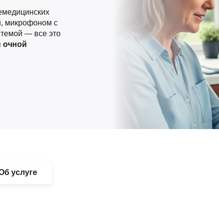
лемедицинских
й, микрофоном с
стемой — все это
я
очной
Об услуге