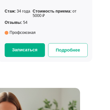
Стаж:
34 года
Стоимость приема:
от
5000 ₽
Ст
Отзывы:
54
От
Профсоюзная
Записаться
Подробнее