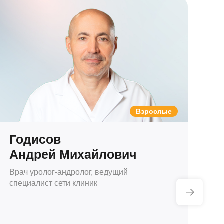
Взрослые
Годисов
В
Андрей Михайлович
Т
Врач уролог-андролог, ведущий
Вр
специалист сети клиник
на