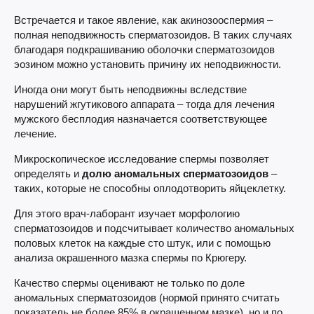
Встречается и такое явление, как акинозооспермия –
полная неподвижность сперматозоидов. В таких случаях
благодаря подкрашиванию оболочки сперматозоидов
эозином можно установить причину их неподвижности.
Иногда они могут быть неподвижны вследствие
нарушений жгутикового аппарата – тогда для лечения
мужского бесплодия назначается соответствующее
лечение.
Микроскопическое исследование спермы позволяет
определять и
долю аномальных сперматозоидов
–
таких, которые не способны оплодотворить яйцеклетку.
Для этого врач-лаборант изучает морфологию
сперматозоидов и подсчитывает количество аномальных
половых клеток на каждые сто штук, или с помощью
анализа окрашенного мазка спермы по Крюгеру.
Качество спермы оценивают не только по доле
аномальных сперматозоидов (нормой принято считать
показатель не более 85% в окрашенном мазке), но и по