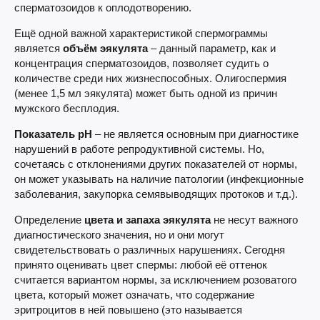
сперматозоидов к оплодотворению.
Ещё одной важной характеристикой спермограммы
является
объём эякулята
– данный параметр, как и
концентрация сперматозоидов, позволяет судить о
количестве среди них жизнеспособных. Олигоспермия
(менее 1,5 мл эякулята) может быть одной из причин
мужского бесплодия.
Показатель pH
– не является основным при диагностике
нарушений в работе репродуктивной системы. Но,
сочетаясь с отклонениями других показателей от нормы,
он может указывать на наличие патологии (инфекционные
заболевания, закупорка семявыводящих протоков и т.д.).
Определение
цвета и запаха эякулята
не несут важного
диагностического значения, но и они могут
свидетельствовать о различных нарушениях. Сегодня
принято оценивать цвет спермы: любой её оттенок
считается вариантом нормы, за исключением розоватого
цвета, который может означать, что содержание
эритроцитов в ней повышено (это называется