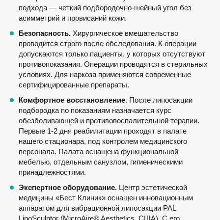
подхода — четкий подбородочно-шейный угол без
асимметрий и провисаний кожи.
Безопасность.
Хирургическое вмешательство
проводится строго после обследования. К операции
допускаются только пациенты, у которых отсутствуют
противопоказания. Операции проводятся в стерильных
условиях. Для наркоза применяются современные
сертифицированные препараты.
Комфортное восстановление.
После липосакции
подбородка по показаниям назначается курс
обезболивающей и противовоспалительной терапии.
Первые 1-2 дня реабилитации проходят в палате
нашего стационара, под контролем медицинского
персонала. Палата оснащена функциональной
мебелью, отдельным санузлом, гигиеническими
принадлежностями.
Экспертное оборудование.
Центр эстетической
медицины «Бест Клиник» оснащен инновационным
аппаратом для вибрационной липосакции PAL
LipoSculptor (MicroAire® Aesthetics, США). С его