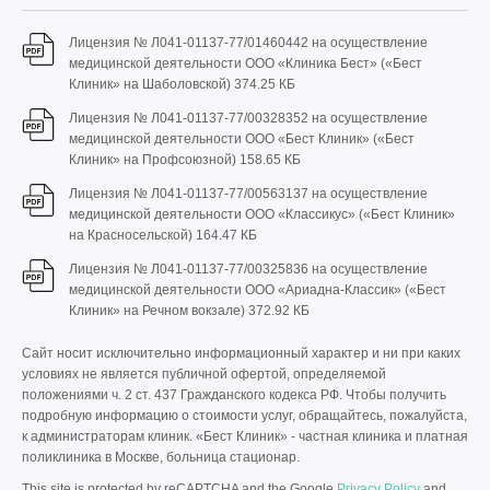
Лицензия № Л041-01137-77/01460442 на осуществление
медицинской деятельности ООО «Клиника Бест» («Бест
Клиник» на Шаболовской)
374.25 КБ
Лицензия № Л041-01137-77/00328352 на осуществление
медицинской деятельности ООО «Бест Клиник» («Бест
Клиник» на Профсоюзной)
158.65 КБ
Лицензия № Л041-01137-77/00563137 на осуществление
медицинской деятельности ООО «Классикус» («Бест Клиник»
на Красносельской)
164.47 КБ
Лицензия № Л041-01137-77/00325836 на осуществление
медицинской деятельности ООО «Ариадна-Классик» («Бест
Клиник» на Речном вокзале)
372.92 КБ
Сайт носит исключительно информационный характер и ни при каких
условиях не является публичной офертой, определяемой
положениями ч. 2 ст. 437 Гражданского кодекса РФ. Чтобы получить
подробную информацию о стоимости услуг, обращайтесь, пожалуйста,
к администраторам клиник. «Бест Клиник» - частная клиника и платная
поликлиника в Москве, больница стационар.
This site is protected by reCAPTCHA and the Google
Privacy Policy
and