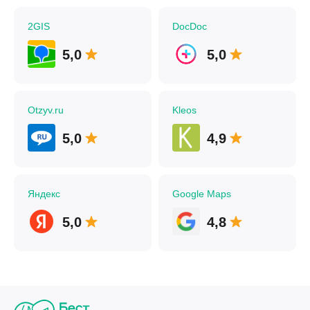
2GIS
DocDoc
5,0
5,0
Otzyv.ru
Kleos
5,0
4,9
Яндекс
Google Maps
5,0
4,8