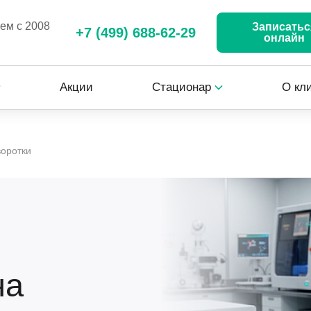
аем с 2008
Записатьс
+7 (499) 688-62-29
онлайн
Акции
Стационар
О кл
воротки
на