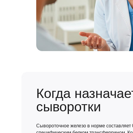
Когда назначае
сыворотки
Сывороточное железо в норме составляет 0
специфическим белком трансферрином. Ко