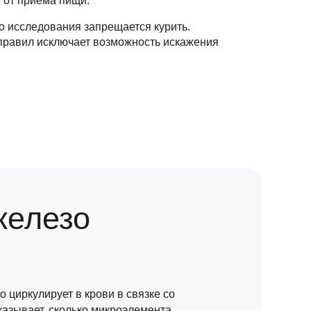
 от приема пищи.
до исследования запрещается курить.
правил исключает возможность искажения
железо
 циркулирует в крови в связке со
азывает, сколько микроэлемента