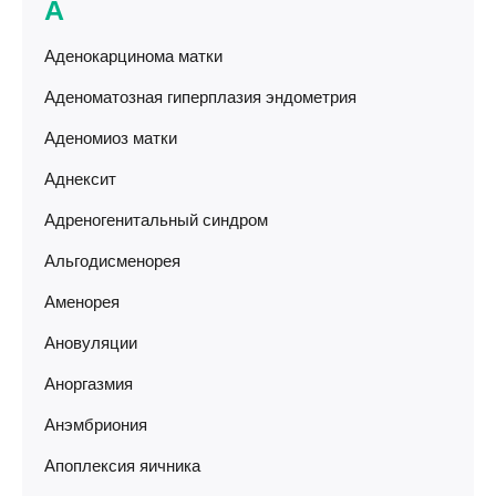
А
Аденокарцинома матки
Аденоматозная гиперплазия эндометрия
Аденомиоз матки
Аднексит
Адреногенитальный синдром
Альгодисменорея
Аменорея
Ановуляции
Аноргазмия
Анэмбриония
Апоплексия яичника