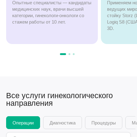
Опытные специалисты — кандидаты
Применяем но
медицинских наук, врачи высшей
ведущих миро
категории, гинекологи-онкологи со
стойку Storz 
стажем работы от 10 лет.
Logiq S8 (СШ
3D.
Все услуги гинекологического
направления
Операции
Диагностика
Процедуры
М