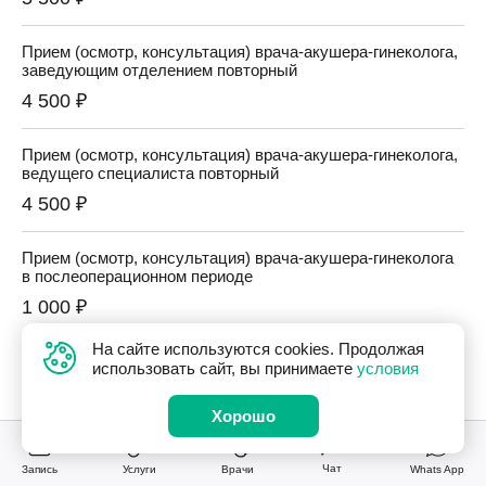
Прием (осмотр, консультация) врача-акушера-гинеколога,
заведующим отделением повторный
4 500 ₽
Прием (осмотр, консультация) врача-акушера-гинеколога,
ведущего специалиста повторный
4 500 ₽
Прием (осмотр, консультация) врача-акушера-гинеколога
в послеоперационном периоде
1 000 ₽
На сайте используются cookies. Продолжая
Прием (осмотр, консультация) врача-акушера-гинеколога-
использовать сайт, вы принимаете
условия
репродуктолога повторный
3 100 ₽
Хорошо
Прием (осмотр, консультация) врача-акушера-гинеколога,
Чат
Запись
Услуги
Врачи
Whats App
ведущего специалиста сети клиник повторный