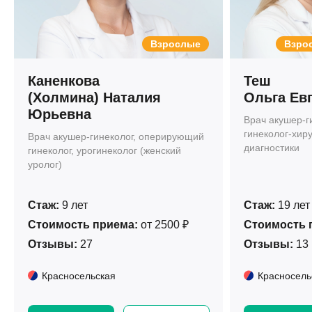
Взрослые
Взрос
Каненкова
Теш
(Холмина) Наталия
Ольга Ев
Юрьевна
Врач акушер-г
гинеколог-хиру
Врач акушер-гинеколог, оперирующий
диагностики
гинеколог, урогинеколог (женский
уролог)
Стаж:
9 лет
Стаж:
19 лет
Стоимость приема:
от 2500 ₽
Стоимость 
Отзывы:
27
Отзывы:
13
Красносельская
Красносель