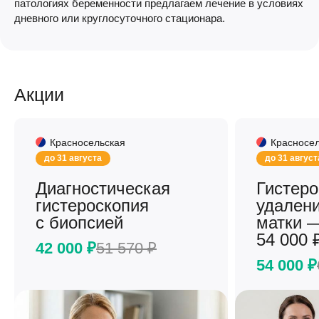
патологиях беременности предлагаем лечение в условиях
дневного или круглосуточного стационара.
Акции
Красносельская
Красносе
до 31 августа
до 31 август
Диагностическая
Гистеро
гистероскопия
удален
с биопсией
матки —
54 000 
42 000 ₽
51 570 ₽
54 000 ₽