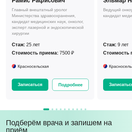
Рамис Рафисович
Эльмар Н
Главный внештатный уролог
Ведущий онкоу
Министерства здравоохранения,
кандидат меди
кандидат медицинских наук, онколог,
эксперт лазерной и эндоскопической
хирургии
Стаж:
25 лет
Стаж:
9 лет
Стоимость приема:
7500 ₽
Стоимость 
Красносельская
Красносель
Записаться
Записатьс
Подробнее
Подберём врача и запишем на
приём