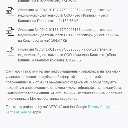
Клиник» на Шаболовской)
374.25 КБ
Лицензия № Л041-01137-77/00328352 на осуществление
медицинской деятельности ООО «Бест Клиник» («Бест
Клиник» на Профсоюзной)
158.65 КБ
Лицензия № Л041-01137-77/00563137 на осуществление
медицинской деятельности ООО «Классикус» («Бест Клиник»
на Красносельской)
164.47 КБ
Лицензия № Л041-01137-77/00325836 на осуществление
медицинской деятельности ООО «Ариадна-Классик» («Бест
Клиник» на Речном вокзале)
372.92 КБ
Сайт носит исключительно информационный характер и ни при каких
условиях не является публичной офертой, определяемой
положениями ч. 2 ст. 437 Гражданского кодекса РФ. Чтобы получить
подробную информацию о стоимости услуг, обращайтесь, пожалуйста,
к администраторам клиник. «Бест Клиник» - частная клиника и платная
поликлиника в Москве, больница стационар.
This site is protected by reCAPTCHA and the Google
Privacy Policy
and
Terms of Service
apply.