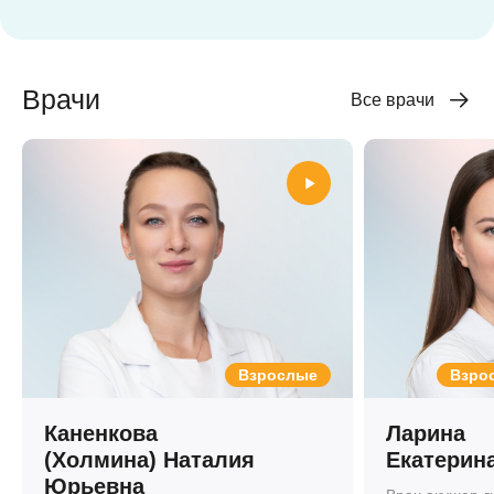
Врачи
Все врачи
Взрослые
Взрос
Каненкова
Ларина
(Холмина) Наталия
Екатерин
Юрьевна