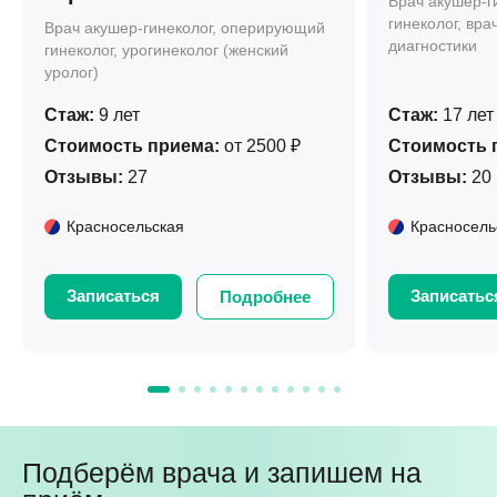
Врач акушер-г
гинеколог, вра
Врач акушер-гинеколог, оперирующий
диагностики
гинеколог, урогинеколог (женский
уролог)
Стаж:
9 лет
Стаж:
17 лет
Стоимость приема:
от 2500 ₽
Стоимость 
Отзывы:
27
Отзывы:
20
Красносельская
Красносель
Записаться
Записатьс
Подробнее
Подберём врача и запишем на