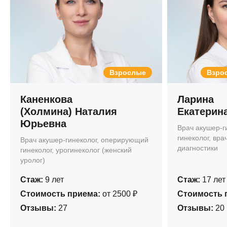
Взрослые
Взрос
Каненкова
Ларина
(Холмина) Наталия
Екатерин
Юрьевна
Врач акушер-г
гинеколог, вра
Врач акушер-гинеколог, оперирующий
диагностики
гинеколог, урогинеколог (женский
уролог)
Стаж:
9 лет
Стаж:
17 лет
Стоимость приема:
от 2500 ₽
Стоимость 
Отзывы:
27
Отзывы:
20