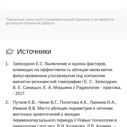
*Указанные цены носят ознакомительный характер и не являются
договором публичной оферты
Источники
Загвоздкин Е.С. Выявление и оценка факторов,
влияющих на эффективность абляции миом матки
фокусированным ультразвуком под контролем
магнитно-резонансной томографии / Е. С. Загвоздкин,
В. Е. Синицын, Е. А. Мершина // Радиология - практика.
- 2017.
Пучков К.В., Чикин В.Г., Политова А.К., Лапкина И.А.,
Иванов В.В. Место абляции эндометрия в лечении
маточных кровотечений у женщин
перименопаузального периода // Новые технологии в
гинекологии / под ред. В.И. Кулакова, Л.В. Адамян. –