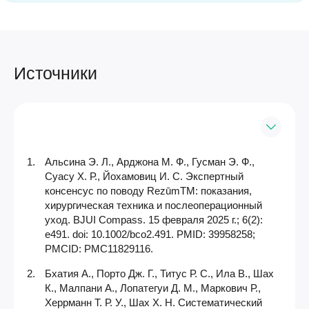
Источники
Альсина Э. Л., Арджона М. Ф., Гусман Э. Ф.,
Суасу Х. Р., Йохамовиц И. С. Экспертный
консенсус по поводу RezūmTM: показания,
хирургическая техника и послеоперационный
уход. BJUI Compass. 15 февраля 2025 г.; 6(2):
e491. doi: 10.1002/bco2.491. PMID: 39958258;
PMCID: PMC11829116.
Бхатия А., Порто Дж. Г., Титус Р. С., Ила В., Шах
К., Малпани А., Лопатегуи Д. М., Маркович Р.,
Херрманн Т. Р. У., Шах Х. Н. Систематический