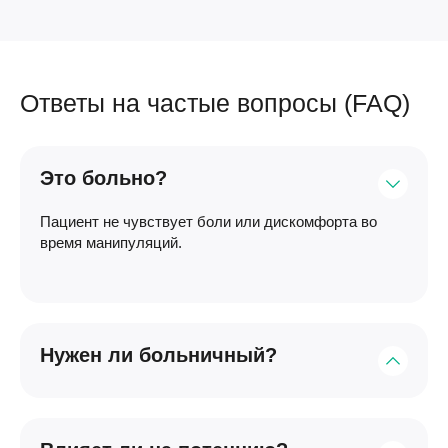
дня. Легкую физическую активность рекомендуется
тканей.
возобновлять после снятия катетера. Наша клиника
обеспечивает полную поддержку и остается на
связи на протяжении всего периода восстановления.
Ответы на частые вопросы (FAQ)
Это больно?
Пациент не чувствует боли или дискомфорта во
время манипуляций.
Нужен ли больничный?
После процедуры в уретру устанавливается
катетер, который может причинять определенный
дискомфорт. На этот период (3-5 дней) лучше взять