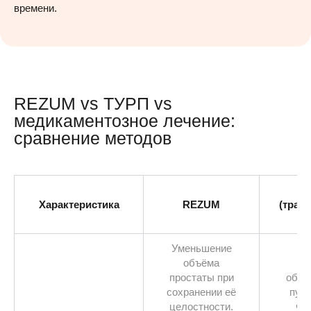
времени.
REZUM vs ТУРП vs
медикаментозное лечение:
сравнение методов
Характеристика
REZUM
(тран
р
Уменьшение
объёма
Ум
простаты при
объё
сохранении её
пут
целостности.
час