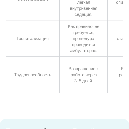
лёгкая
спина
внутривенная
седация.
Как правило, не
требуется,
Т
Госпитализация
процедура
стаци
проводится
амбулаторно.
Возвращение к
Воз
Трудоспособность
работе через
рабо
3–5 дней.