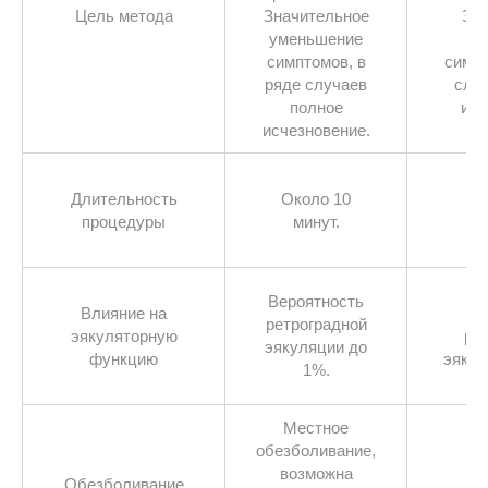
Цель метода
Значительное
Зна
уменьшение
ум
симптомов, в
симпт
ряде случаев
слу
полное
исч
исчезновение.
Длительность
Около 10
40
процедуры
минут.
Вероятность
Влияние на
Ве
ретроградной
эякуляторную
ре
эякуляции до
функцию
эякул
1%.
Местное
обезболивание,
возможна
О
Обезболивание