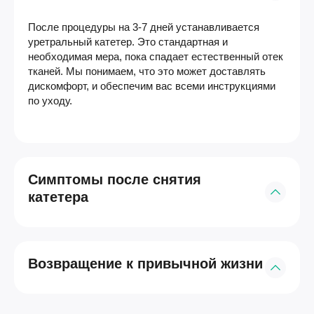
После процедуры на 3-7 дней устанавливается
уретральный катетер. Это стандартная и
необходимая мера, пока спадает естественный отек
тканей. Мы понимаем, что это может доставлять
дискомфорт, и обеспечим вас всеми инструкциями
по уходу.
Симптомы после снятия
катетера
В первые дни и недели после снятия катетера могут
наблюдаться временные явления: жжение при
Возвращение к привычной жизни
мочеиспускании, более частые позывы,
незначительное количество крови в моче.
Это
нормальная часть процесса заживления
, по мере
К офисной работе можно вернуться уже через 1-2
которого организм избавляется от обработанных