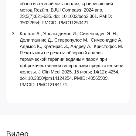
обзор и сетевой метаанализ, сравнивающий
метод Rezūm. BJUI Compass. 2024 апр.
29;5(7):621-635. doi: 10.1002/bco2.361. PMID:
39022654; PMCID: PMC11250421.
Калцас А., Яннакодимос И., Симеонидис Э. Н.,
Делигианнис Д., Ставропулос М., Симеонидис А.,
Адамос К., Кратирас З., Андреу А., Кристофос М.
Резать или не резать: обзорный анализ
термической терапии водяным паром при
доброкачественной гиперплазии предстательной
железы. J Clin Med. 2025. 15 июня; 14(12): 4254.
doi: 10.3390/jcm14124254. PMID: 40565999;
PMCID: PMC12194174.
Видео