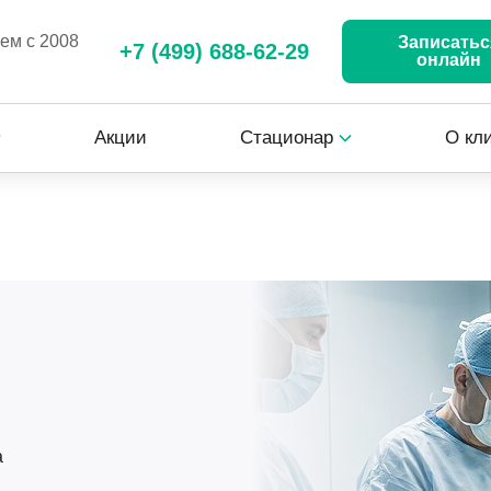
аем с 2008
Записатьс
+7 (499) 688-62-29
онлайн
Акции
Стационар
О кл
а