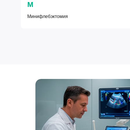
М
Минифлебэктомия