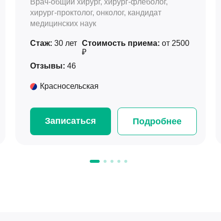
Врач-общий хирург, хирург-флеболог,
хирург-проктолог, онколог, кандидат
медицинских наук
Стаж:
30 лет
Стоимость приема:
от 2500
₽
Отзывы:
46
Красносельская
Записаться
Подробнее