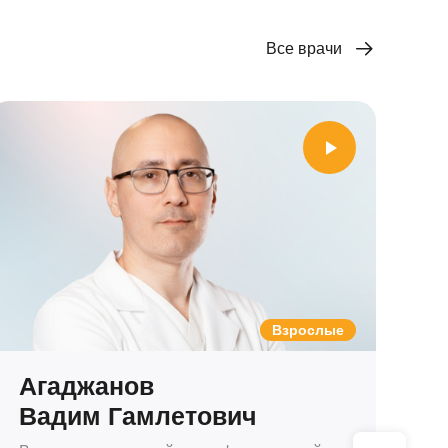
Все врачи
Взрослые
Агаджанов
В
Вадим Гамлетович
А