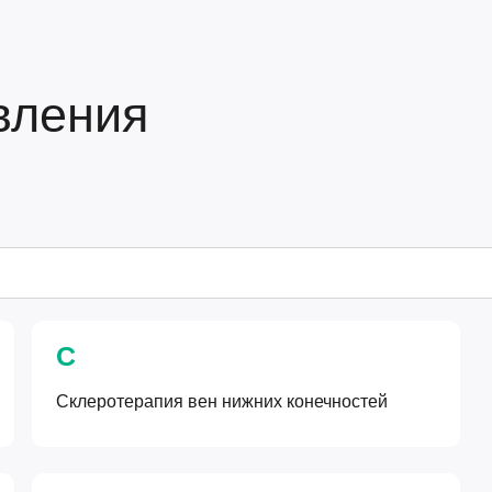
вления
С
Склеротерапия вен нижних конечностей