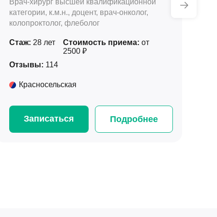
Врач-хирург высшей квалификационной
Вр
категории, к.м.н., доцент, врач-онколог,
ул
колопроктолог, флеболог
ко
Стаж:
28 лет
Стоимость приема:
от
Ст
2500 ₽
Отзывы:
114
От
Красносельская
Записаться
Подробнее