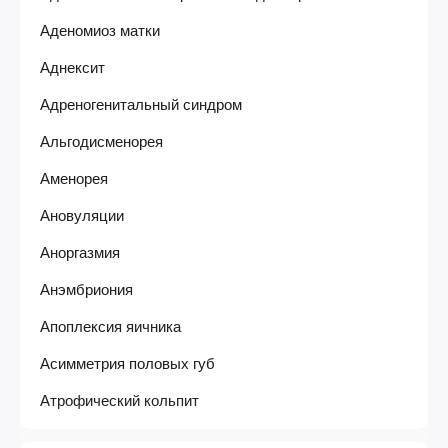
Аденомиоз матки
Аднексит
Адреногенитальный синдром
Альгодисменорея
Аменорея
Ановуляции
Аноргазмия
Анэмбриония
Апоплексия яичника
Асимметрия половых губ
Атрофический кольпит