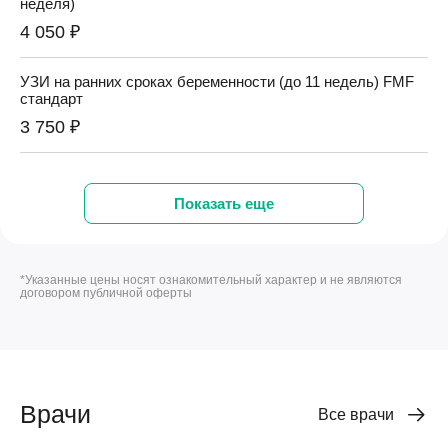
неделя)
4 050 ₽
УЗИ на ранних сроках беременности (до 11 недель) FMF
стандарт
3 750 ₽
Оперативные вмешательства
Показать еще
Раздельное диагностическое выскабливание полости
матки при неразвивающейся беременности, 1-ой категории
сложности
*Указанные цены носят ознакомительный характер и не являются
договором публичной оферты
23 507 ₽
Лапароскопические операции
Субтотальная гистерэктомия (ампутация матки) с
Врачи
Все врачи
использованием видеоэндоскопических технологий 1
категории сложности