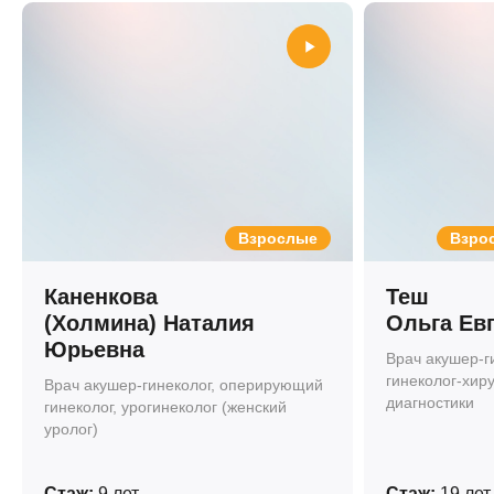
88 000 ₽
Взрослые
Взрос
Каненкова
Теш
(Холмина) Наталия
Ольга Ев
Юрьевна
Врач акушер-г
гинеколог-хиру
Врач акушер-гинеколог, оперирующий
диагностики
гинеколог, урогинеколог (женский
уролог)
Стаж:
9 лет
Стаж:
19 лет