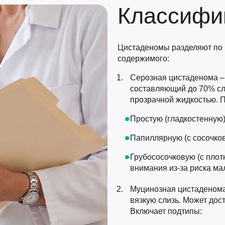
Классифи
Цистаденомы разделяют по 
содержимого:
Серозная цистаденома –
составляющий до 70% слу
прозрачной жидкостью. П
Простую (гладкостенную)
Папиллярную (с сосочко
Грубососочковую (с пло
внимания из-за риска ма
Муцинозная цистаденома
вязкую слизь. Может дост
Включает подтипы: