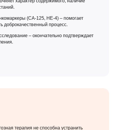
очняет характер содержимого, наличие
станий.
нкомаркеры (СА-125, НЕ-4) – помогает
 доброкачественный процесс.
исследование – окончательно подтверждает
ления.
озная терапия не способна устранить