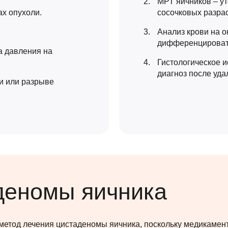
МРТ яичников – ут
х опухоли.
сосочковых разра
Анализ крови на о
дифференцировать
а давления на
Гистологическое 
диагноз после уда
ки или разрыве
деномы яичника
метод лечения цистаденомы яичника, поскольку медикамент