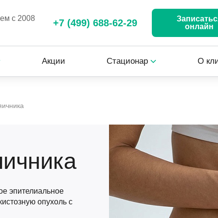
аем с 2008
Записатьс
+7 (499) 688-62-29
онлайн
Акции
Стационар
О кл
яичника
яичника
ое эпителиальное
истозную опухоль с