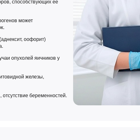
оров, способствующих ее
рогенов может
к.
аднексит, оофорит)
а.
учаи опухолей яичников у
итовидной железы,
, отсутствие беременностей.