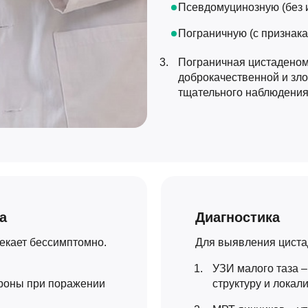
Псевдомуцинозную (без и
Пограничную (с признака
Пограничная цистадено
доброкачественной и зло
тщательного наблюдения
а
Диагностика
текает бессимптомно.
Для выявления цист
УЗИ малого таза 
ороны при поражении
структуру и локал