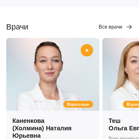
Врачи
Все врачи
Взрослые
Взрос
Каненкова
Теш
(Холмина) Наталия
Ольга Ев
Юрьевна
Врач акушер-г