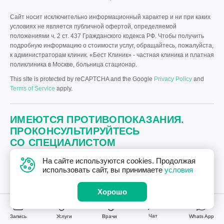
Сайт носит исключительно информационный характер и ни при каких
условиях не является публичной офертой, определяемой
положениями ч. 2 ст. 437 Гражданского кодекса РФ. Чтобы получить
подробную информацию о стоимости услуг, обращайтесь, пожалуйста,
к администраторам клиник. «Бест Клиник» - частная клиника и платная
поликлиника в Москве, больница стационар.
This site is protected by reCAPTCHA and the Google
Privacy Policy
and
Terms of Service
apply.
ИМЕЮТСЯ ПРОТИВОПОКАЗАНИЯ.
ПРОКОНСУЛЬТИРУЙТЕСЬ
СО СПЕЦИАЛИСТОМ
На сайте используются cookies. Продолжая
использовать сайт, вы принимаете
условия
© 2008–2026 Сеть медицинских центров «Бест Клиник»
Политика «Бест Клиник» в отношении обработки персональных
Хорошо
данных.
Дизайн
и
разработка сайта
—
Текарт
.
Чат
Запись
Услуги
Врачи
Whats App