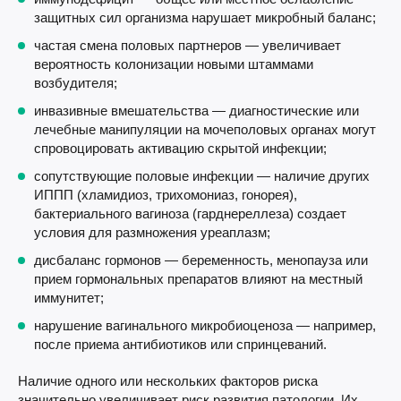
защитных сил организма нарушает микробный баланс;
частая смена половых партнеров — увеличивает
вероятность колонизации новыми штаммами
возбудителя;
инвазивные вмешательства — диагностические или
лечебные манипуляции на мочеполовых органах могут
спровоцировать активацию скрытой инфекции;
сопутствующие половые инфекции — наличие других
ИППП (хламидиоз, трихомониаз, гонорея),
бактериального вагиноза (гарднереллеза) создает
условия для размножения уреаплазм;
дисбаланс гормонов — беременность, менопауза или
прием гормональных препаратов влияют на местный
иммунитет;
нарушение вагинального микробиоценоза — например,
после приема антибиотиков или спринцеваний.
Наличие одного или нескольких факторов риска
значительно увеличивает риск развития патологии. Их