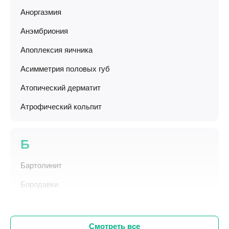
Аноргазмия
Анэмбриония
Апоплексия яичника
Асимметрия половых губ
Атопический дерматит
Атрофический кольпит
Б
Бартолинит
Бородавки
Смотреть все