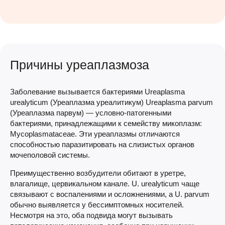
Причины уреаплазмоза
Заболевание вызывается бактериями Ureaplasma
urealyticum (Уреаплазма уреалитикум) Ureaplasma parvum
(Уреаплазма парвум) — условно-патогенными
бактериями, принадлежащими к семейству микоплазм:
Mycoplasmataceae. Эти уреаплазмы отличаются
способностью паразитировать на слизистых органов
мочеполовой системы.
Преимущественно возбудители обитают в уретре,
влагалище, цервикальном канале. U. urealyticum чаще
связывают с воспалениями и осложнениями, а U. parvum
обычно выявляется у бессимптомных носителей.
Несмотря на это, оба подвида могут вызывать