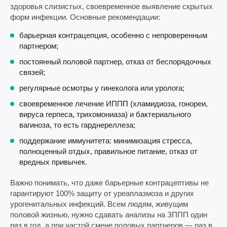
здоровья слизистых, своевременное выявление скрытых
форм инфекции. Основные рекомендации:
барьерная контрацепция, особенно с непроверенным
партнером;
постоянный половой партнер, отказ от беспорядочных
связей;
регулярные осмотры у гинеколога или уролога;
своевременное лечение ИППП (хламидиоза, гонореи,
вируса герпеса, трихомониаза) и бактериального
вагиноза, то есть гарднереллеза;
поддержание иммунитета: минимизация стресса,
полноценный отдых, правильное питание, отказ от
вредных привычек.
Важно понимать, что даже барьерные контрацептивы не
гарантируют 100% защиту от уреаплазмоза и других
урогенитальных инфекций. Всем людям, живущим
половой жизнью, нужно сдавать анализы на ЗППП один
раз в год, а при частой смене половых партнеров — раз в