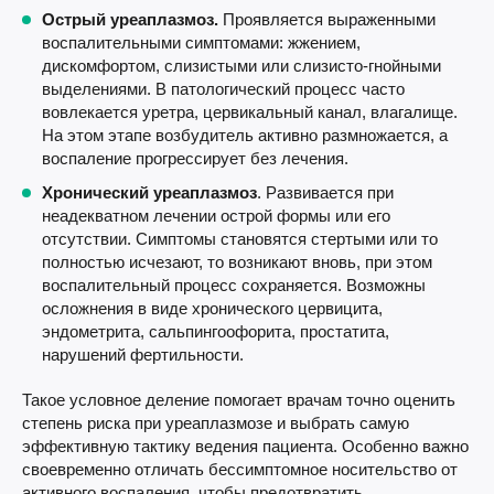
Острый уреаплазмоз.
Проявляется выраженными
воспалительными симптомами: жжением,
дискомфортом, слизистыми или слизисто-гнойными
выделениями. В патологический процесс часто
вовлекается уретра, цервикальный канал, влагалище.
На этом этапе возбудитель активно размножается, а
воспаление прогрессирует без лечения.
Хронический уреаплазмоз
. Развивается при
неадекватном лечении острой формы или его
отсутствии. Симптомы становятся стертыми или то
полностью исчезают, то возникают вновь, при этом
воспалительный процесс сохраняется. Возможны
осложнения в виде хронического цервицита,
эндометрита, сальпингоофорита, простатита,
нарушений фертильности.
Такое условное деление помогает врачам точно оценить
степень риска при уреаплазмозе и выбрать самую
эффективную тактику ведения пациента. Особенно важно
своевременно отличать бессимптомное носительство от
активного воспаления, чтобы предотвратить