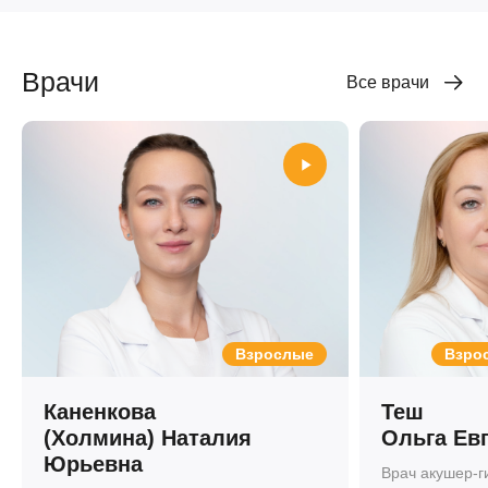
Врачи
Все врачи
Взрослые
Взрос
Каненкова
Теш
(Холмина) Наталия
Ольга Ев
Юрьевна
Врач акушер-г