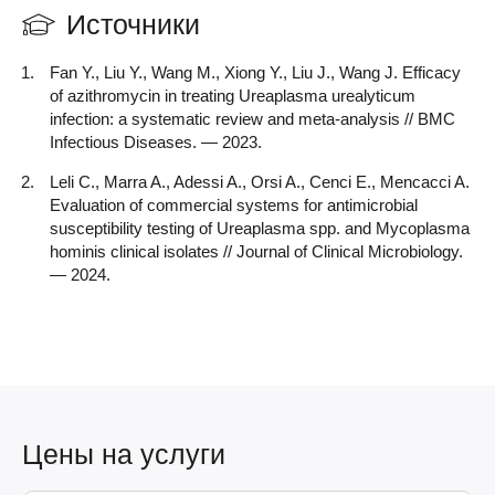
Источники
Fan Y., Liu Y., Wang M., Xiong Y., Liu J., Wang J. Efficacy
of azithromycin in treating Ureaplasma urealyticum
infection: a systematic review and meta-analysis // BMC
Infectious Diseases. — 2023.
Leli C., Marra A., Adessi A., Orsi A., Cenci E., Mencacci A.
Evaluation of commercial systems for antimicrobial
susceptibility testing of Ureaplasma spp. and Mycoplasma
hominis clinical isolates // Journal of Clinical Microbiology.
— 2024.
Цены на услуги