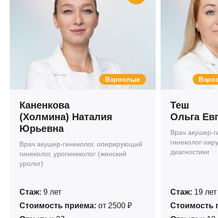
Взрослые
Взрос
Каненкова
Теш
(Холмина) Наталия
Ольга Ев
Юрьевна
Врач акушер-г
гинеколог-хиру
Врач акушер-гинеколог, оперирующий
диагностики
гинеколог, урогинеколог (женский
уролог)
Стаж:
9 лет
Стаж:
19 лет
Стоимость приема:
от 2500 ₽
Стоимость 