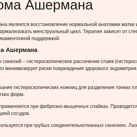
рома Ашермана
на является восстановление нормальной анатомии матки и
нормализовать менструальный цикл. Терапия зависит от ст
икаментозной поддержкой.
ма Ашермана
синехий – гистероскопическое рассечение спаек (гистерос
то минимизирует риски повреждения здорового эндометрия.
вание гистероскопических ножниц для разделения тонких 
егких форм.
применяется при фиброзно-мышечных спайках. Проводится 
цией сосудов.
ользуется при грубых соединительнотканных синехиях. Лаз