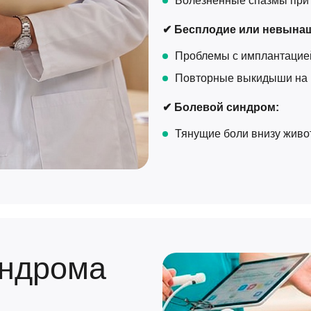
Болезненные спазмы при 
✔ Бесплодие или невына
Проблемы с имплантацие
Повторные выкидыши на р
✔ Болевой синдром:
Тянущие боли внизу живо
индрома