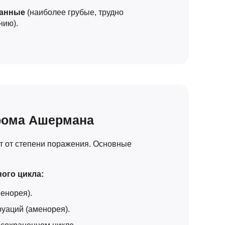
канные
(наиболее грубые, трудно
нию).
рома Ашермана
т от степени поражения. Основные
ого цикла:
енорея).
руаций (аменорея).