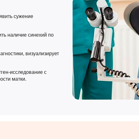
явить сужение
ить наличие синехий по
иагностики, визуализирует
тген-исследование с
ости матки.