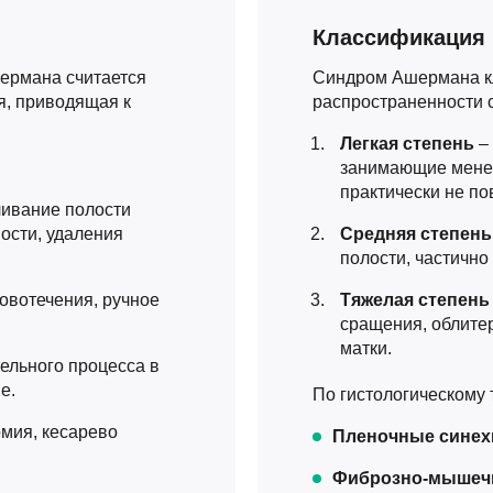
Классификация 
ермана считается
Синдром Ашермана кл
я, приводящая к
распространенности с
Легкая степень
–
занимающие менее
практически не по
ливание полости
ости, удаления
Средняя степен
полости, частично
овотечения, ручное
Тяжелая степень
сращения, облите
матки.
ельного процесса в
е.
По гистологическому 
мия, кесарево
Пленочные синех
Фиброзно-мышеч