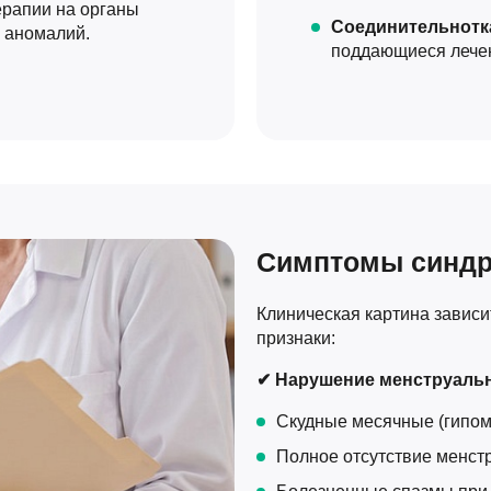
ерапии на органы
Соединительнот
х аномалий.
поддающиеся лече
Симптомы синд
Клиническая картина зависи
признаки:
✔ Нарушение менструальн
Скудные месячные (гипом
Полное отсутствие менст