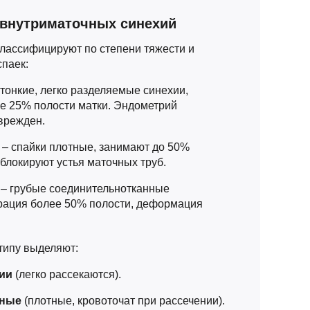
внутриматочных синехий
ассифицируют по степени тяжести и
паек:
 тонкие, легко разделяемые синехии,
 25% полости матки. Эндометрий
врежден.
ь
– спайки плотные, занимают до 50%
 блокируют устья маточных труб.
– грубые соединительнотканные
рация более 50% полости, деформация
типу выделяют:
ии
(легко рассекаются).
ные
(плотные, кровоточат при рассечении).