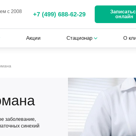
аем с 2008
Записатьс
+7 (499) 688-62-29
онлайн
Акции
Стационар
О кл
рмана
рмана
ое заболевание,
маточных синехий