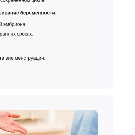
сохраненном цикле.
шивание беременности:
й эмбриона.
анних сроках.
та вне менструации.