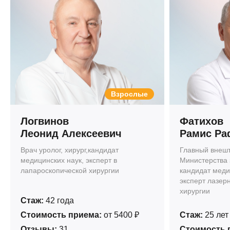
Взрослые
Логвинов
Фатихов
Леонид Алексеевич
Рамис Ра
Врач уролог, хирург,кандидат
Главный внешт
медицинских наук, эксперт в
Министерства 
лапароскопической хирургии
кандидат медиц
эксперт лазер
хирургии
Стаж:
42 года
Стоимость приема:
от 5400 ₽
Стаж:
25 лет
Отзывы:
31
Стоимость 