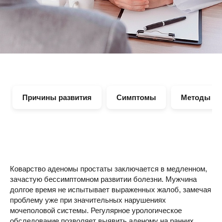
Причины развития
Симптомы
Методы ди
Коварство аденомы простаты заключается в медленном,
зачастую бессимптомном развитии болезни. Мужчина
долгое время не испытывает выраженных жалоб, замечая
проблему уже при значительных нарушениях
мочеполовой системы. Регулярное урологическое
обследование позволяет выявить аденому на ранних