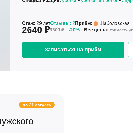
Специализация:
уролог
•
уролог-андролог
•
андр
Стаж:
29 лет
Отзывы:
2
Приём:
Шаболовская
2640 ₽
3300 ₽
-20%
Все цены
Стоимость у
Записаться на приём
до 31 августа
мужского