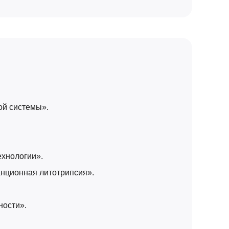
ой системы».
ехнологии».
анционная литотрипсия».
ности».