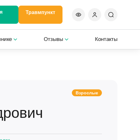
я
Травмпункт
инике
Отзывы
Контакты
Взрослые
дрович