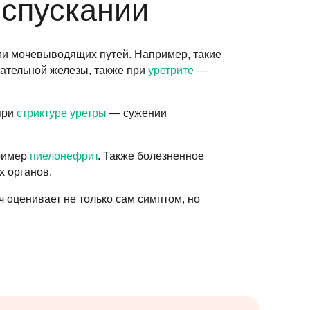
спускании
и мочевыводящих путей. Например, такие
тательной железы, также при
уретрите
—
при
стриктуре уретры
— сужении
пример
пиелонефрит
. Также болезненное
х органов.
 оценивает не только сам симптом, но