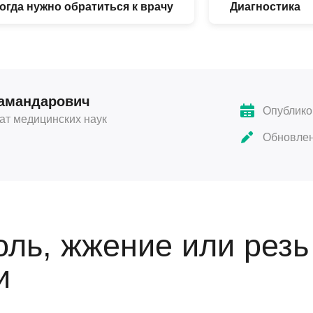
огда нужно обратиться к врачу
Диагностика
Камандарович
Опублико
дат медицинских наук
Обновлен
оль, жжение или резь
и