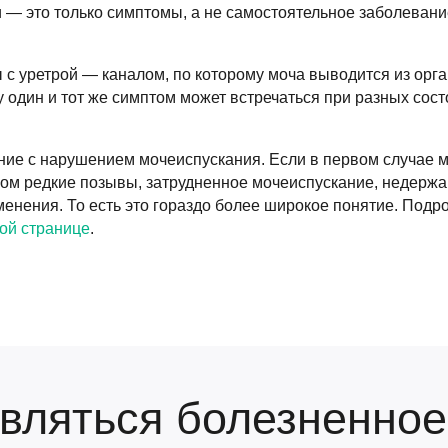
 — это только симптомы, а не самостоятельное заболевание
с уретрой — каналом, по которому моча выводится из орг
 один и тот же симптом может встречаться при разных сост
ние с нарушением мочеиспускания. Если в первом случае м
ком редкие позывы, затрудненное мочеиспускание, недерж
енения. То есть это гораздо более широкое понятие. Подр
ной странице
.
являться болезненное