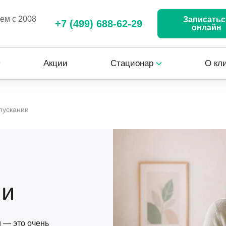
аем с 2008
Записатьс
+7 (499) 688-62-29
онлайн
Акции
Стационар
О кл
пускании
ии
 — это очень