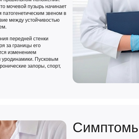
что мочевой пузырь начинает
 патогенетическим звеном в
твие между устойчивостью
ем.
ения передней стенки
ря за границы его
тся изменением
 уродинамики. Пусковым
ронические запоры, спорт,
Симптомы