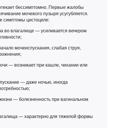
отекает бессимптомно. Первые жалобы
пячивание мочевого пузыря усугубляется.
е симптомы цистоцеле:
а во влагалище — усиливается вечером
ктивности;
ачало мочеиспускания, слабая струя,
рожнения;
очи — возникает при кашле, чихании или
пускание — даже ночью, иногда
потребностью;
жизни — болезненность при вагинальном
лагалища — характерно для тяжелой формы