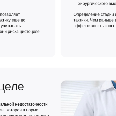
хирургического вм
позволяет
Определение стадии 
актику еще до
тактики. Чем раньше
 учитывать
эффективность консе
пени риска цистоцеле
целе
альной недостаточности
ы, которая в норме
ки правильном положении.