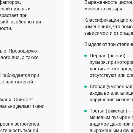
факторов,
Выраженность цистоц
евой пузырь и
мочевого пузыря.
зрастает при
Классификация цисто
вий, особенно при
изменениях, что помо
ости.
зависимости от стади
Выделяют три степен
ные. Провоцируют
Первая (легкая) —
ого дна, а также
пузыря, при которо
достигает его пред
Наблюдается при
отсутствуют или с
се или тяжелой
Вторая (умеренная
входа во влагалищ
ткани. Снижает
нарушения мочеисп
чально делает ткани
Третья (тяжелая) 
мочевым пузырем з
овня эстрогенов,
видимое даже при 
стичность тканей
выраженными функ