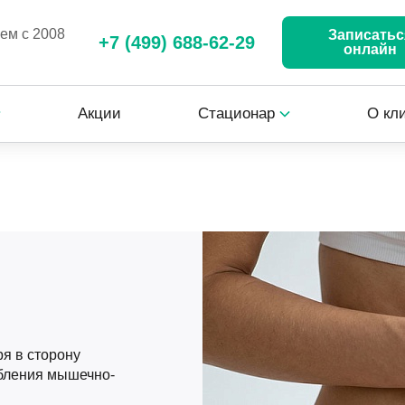
аем с 2008
Записатьс
+7 (499) 688-62-29
онлайн
Акции
Стационар
О кл
я в сторону
бления мышечно-