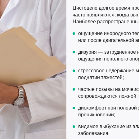
Цистоцеле долгое время пр
часто появляются, когда вы
Наиболее распространенны
ощущение инородного тел
или после двигательной а
дизурия — затрудненное н
ощущения неполного опо
стрессовое недержание м
поднятии тяжестей;
частые позывы на мочеис
сопровождаются ложной 
дискомфорт при половой 
проникновении;
видимое выбухание из в
заболевания.