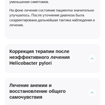
уменьшения симптомов.
На фоне лечения состояние пациентки значительно
улучшилось. После уточнения диагноза была
скорректирована дальнейшая тактика наблюдения и
лечения.
Коррекция терапии после
неэффективного лечения
Helicobacter pylori
Пациентка обратилась после ранее проведенного
лечения Helicobacter pylori, которое не дало
Лечение анемии и
ожидаемого результата и сопровождалось
восстановление общего
сохранением жалоб со стороны желудка.
самочувствия
Гюлишан Неджефовна проанализировала
предыдущую схему терапии, результаты