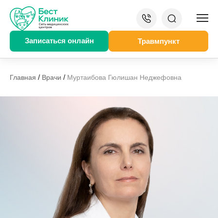
Записаться онлайн
Травмпункт
/
/
Главная
Врачи
Муртаибова Гюлишан Неджефовна