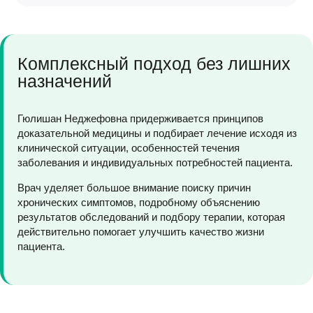
обследований и скорректировала лечение с учетом
Пациентка обратилась с жалобами на выраженную
клинической ситуации и переносимости препаратов.
слабость, утомляемость и снижение
работоспособности. По результатам обследования
Уже в первые дни пациентка отметила уменьшение
Комплексный подход без лишних
была выявлена анемия и дефицитные состояния,
симптомов и улучшение самочувствия. В
требующие комплексной коррекции.
назначений
дальнейшем была подобрана схема наблюдения и
рекомендации по профилактике рецидивов.
Гюлишан Неджефовна назначила дополнительное
обследование, подобрала терапию и рекомендации
Гюлишан Неджефовна придерживается принципов
по питанию с учетом индивидуальных особенностей
доказательной медицины и подбирает лечение исходя из
пациентки.
клинической ситуации, особенностей течения
заболевания и индивидуальных потребностей пациента.
На фоне лечения показатели анализов постепенно
нормализовались, улучшилось общее самочувствие
Врач уделяет большое внимание поиску причин
и уровень энергии. Пациентка отметила
хронических симптомов, подробному объяснению
внимательное сопровождение и подробные
результатов обследований и подбору терапии, которая
рекомендации на всех этапах лечения.
действительно помогает улучшить качество жизни
пациента.