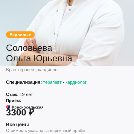
Взрослые
Соловьева
Ольга Юрьевна
Врач-терапевт, кардиолог
Специализация:
терапевт
•
кардиолог
Стаж:
19 лет
Приём:
Красносельская
3300 ₽
Все цены
Стоимость указана за первичный приём