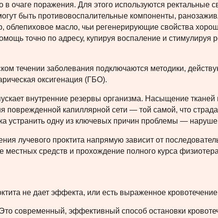
в очаге поражения. Для этого используются ректальные с
 могут быть противовоспалительные компоненты, ранозаж
, облепиховое масло, чьи регенерирующие свойства хорош
омощь точно по адресу, купируя воспаление и стимулируя 
ском течении заболевания подключаются методики, действу
рическая оксигенация (ГБО).
апускает внутренние резервы организма. Насыщение тканей
 поврежденной капиллярной сети — той самой, что страда
ка устранить одну из ключевых причин проблемы — наруше
ения лучевого проктита напрямую зависит от последовател
 местных средств и прохождение полного курса физиотерап
ктита не дает эффекта, или есть выраженное кровотечение
Это современный, эффективный способ остановки кровотече