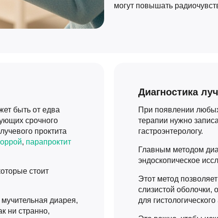
могут повышать радиочувств
Диагностика луч
жет быть от едва
При появлении любых
бующих срочного
терапии нужно записа
лучевого проктита
гастроэнтерологу.
моррой
,
парапроктит
Главным методом диа
эндоскопическое исс
которые стоит
Этот метод позволяет
слизистой оболочки, 
 мучительная диарея,
для гистологического
ак ни странно,