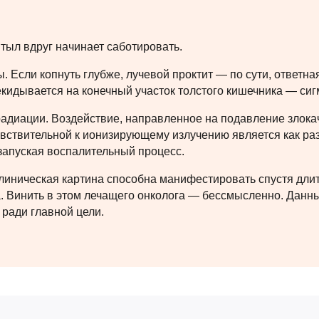
 тыл вдруг начинает саботировать.
 Если копнуть глубже, лучевой проктит — по сути, ответна
рекидывается на конечный участок толстого кишечника — си
адиации. Воздействие, направленное на подавление злока
вствительной к ионизирующему излучению является как раз
 запуская воспалительный процесс.
 Клиническая картина способна манифестировать спустя дл
а. Винить в этом лечащего онколога — бессмысленно. Данны
 ради главной цели.