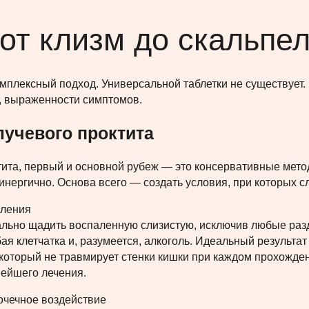
от клизм до скальпе
омплексный подход. Универсальной таблетки не существует. 
а, выраженности симптомов.
лучевого проктита
тита, первый и основной рубеж — это консервативные метод
ергично. Основа всего — создать условия, при которых с
вления
ально щадить воспаленную слизистую, исключив любые раз
ая клетчатка и, разумеется, алкоголь. Идеальный результа
который не травмирует стенки кишки при каждом прохожден
ейшего лечения.
чечное воздействие