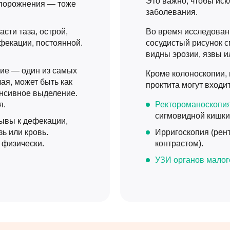
Это важно, чтобы иск
опорожнения — тоже
заболевания.
сти таза, острой,
Во время исследован
фекации, постоянной.
сосудистый рисунок с
видны эрозии, язвы ил
ие — один из самых
Кроме колоноскопии, 
ая, может быть как
проктита могут входит
тенсивное выделение.
я.
Ректороманоскопи
сигмовидной кишки
ывы к дефекации,
ь или кровь.
Ирригоскопия (рен
физически.
контрастом).
УЗИ органов малог