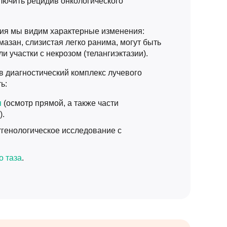
лючить рецидив онкологического
ия мы видим характерные изменения:
мазан, слизистая легко ранима, могут быть
и участки с некрозом (телангиэктазии).
в диагностический комплекс лучевого
ь:
я
(осмотр прямой, а также части
).
тгенологическое исследование с
о таза
.