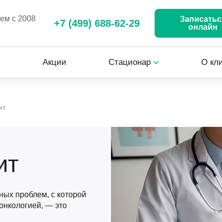
аем с 2008
Записатьс
+7 (499) 688-62-29
онлайн
Акции
Стационар
О кл
ит
ит
ых проблем, с которой
онкологией, — это