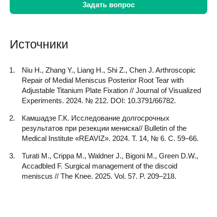
Да. Артроскопический метод хорошо переносится
Задать вопрос
осложнения. Такое возможно, если нарушать
независимо от возраста благодаря минимальной
рекомендации врача в реабилитационном периоде.
травматичности. Дегенеративные повреждения
внутрисуставного хряща, которые часто
Источники
Автор вопроса:
Николай
встречаются у пожилых людей, являются одним из
Автор ответа:
показаний к операции.
Niu H., Zhang Y., Liang H., Shi Z., Chen J. Arthroscopic
Автор вопроса:
Георгий А.
Repair of Medial Meniscus Posterior Root Tear with
Автор ответа:
Adjustable Titanium Plate Fixation // Journal of Visualized
Experiments. 2024. № 212. DOI: 10.3791/66782.
Камшадзе Г.К. Исследование долгосрочных
результатов при резекции мениска// Bulletin of the
Medical Institute «REAVIZ». 2024. Т. 14, № 6. С. 59–66.
Turati M., Crippa M., Waldner J., Bigoni M., Green D.W.,
Accadbled F. Surgical management of the discoid
meniscus // The Knee. 2025. Vol. 57. P. 209–218.