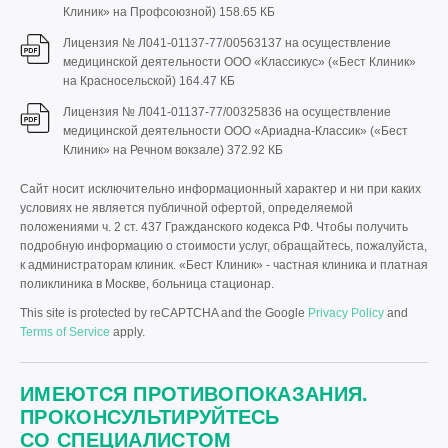
Клиник» на Профсоюзной)
158.65 КБ
Лицензия № Л041-01137-77/00563137 на осуществление
медицинской деятельности ООО «Классикус» («Бест Клиник»
на Красносельской)
164.47 КБ
Лицензия № Л041-01137-77/00325836 на осуществление
медицинской деятельности ООО «Ариадна-Классик» («Бест
Клиник» на Речном вокзале)
372.92 КБ
Сайт носит исключительно информационный характер и ни при каких
условиях не является публичной офертой, определяемой
положениями ч. 2 ст. 437 Гражданского кодекса РФ. Чтобы получить
подробную информацию о стоимости услуг, обращайтесь, пожалуйста,
к администраторам клиник. «Бест Клиник» - частная клиника и платная
поликлиника в Москве, больница стационар.
This site is protected by reCAPTCHA and the Google
Privacy Policy
and
Terms of Service
apply.
ИМЕЮТСЯ ПРОТИВОПОКАЗАНИЯ.
ПРОКОНСУЛЬТИРУЙТЕСЬ
СО СПЕЦИАЛИСТОМ