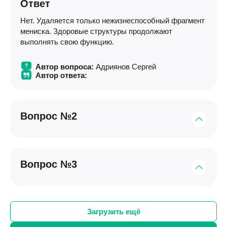
Ответ
Нет. Удаляется только нежизнеспособный фрагмент
мениска. Здоровые структуры продолжают
выполнять свою функцию.
Автор вопроса:
Адриянов Сергей
Автор ответа:
Вопрос №2
Есть ли риск, что боль останется?
Вопрос №3
Ответ
При правильно выбранном объеме вмешательства
Подходит ли операция людям старшего возраста?
источник боли, связанной с повреждением мениска,
устраняется. Именно поэтому объем операции
Ответ
Загрузить ещё
определяется во время артроскопии. Однако боль в
колене может возникнуть снова, если появились