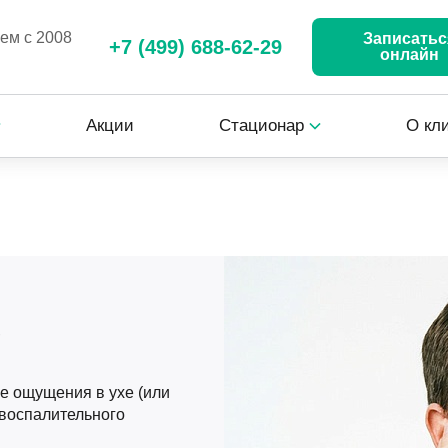
аем с 2008
Записатьс
+7 (499) 688-62-29
онлайн
Акции
Стационар
О кл
е
е ощущения в ухе (или
 воспалительного