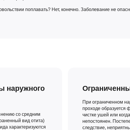
удовольствии поплавать? Нет, конечно. Заболевание не опас
мы наружного
Ограниченны
При ограниченном на
проходе образуется ф
внению со средним
чистке ушей или когда
раненный вид отита)
непостоянен. Постепе
ида характеризуются
следствие, неприятн