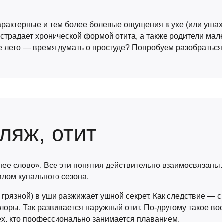
рактерные и тем более болевые ощущения в ухе (или ушах)
 страдает хронической формой отита, а также родители мал
е лето — время думать о простуде? Попробуем разобраться
ляж, отит
нее слово». Все эти понятия действительно взаимосвязаны.
алом купального сезона.
 грязной) в уши разжижает ушной секрет. Как следствие — 
лоры. Так развивается наружный отит.
По-другому
такое во
ех, кто профессионально занимается плаванием.