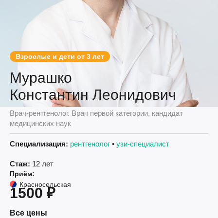
Взрослые и дети от 3 лет
Мурашко
Константин Леонидович
Врач-рентгенолог. Врач первой категории, кандидат
медицинских наук
Специализация:
рентгенолог
•
узи-специалист
Стаж:
12 лет
Приём:
Красносельская
1500 ₽
Все цены