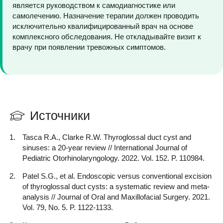
является руководством к самодиагностике или
Наложение внутрикожного косметического шва
Точно определить природу «шишки» позволяют УЗИ
самолечению. Назначение терапии должен проводить
рассасывающимися нитями минимизирует
мягких тканей шеи и консультация хирурга.
исключительно квалифицированный врач на основе
травматизацию. В дальнейшем рубец представляет
Ультразвук сразу показывает структуру: кистозная
комплексного обследования. Не откладывайте визит к
собой тонкую белую полоску. Его качество зависит
(полая) или солидная (плотная).
врачу при появлении тревожных симптомов.
не только от мастерства хирурга, но и от
индивидуальных особенностей регенерации
пациента. Использование специальных
силиконовых пластырей или гелей в
послеоперационном периоде помогает добиться
наилучшего эстетического эффекта.
Источники
Tasca R.A., Clarke R.W. Thyroglossal duct cyst and
sinuses: a 20-year review // International Journal of
Pediatric Otorhinolaryngology. 2022. Vol. 152. P. 110984.
Patel S.G., et al. Endoscopic versus conventional excision
of thyroglossal duct cysts: a systematic review and meta-
analysis // Journal of Oral and Maxillofacial Surgery. 2021.
Vol. 79, No. 5. P. 1122-1133.