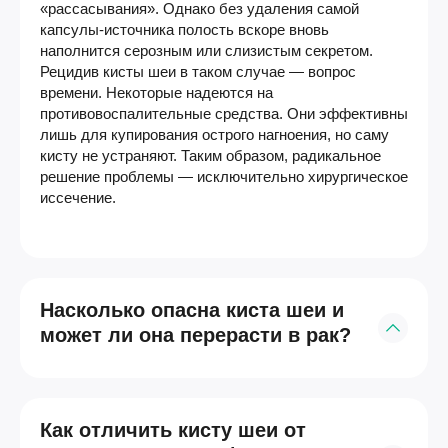
«рассасывания». Однако без удаления самой
капсулы-источника полость вскоре вновь
наполнится серозным или слизистым секретом.
Рецидив кисты шеи в таком случае — вопрос
времени. Некоторые надеются на
противовоспалительные средства. Они эффективны
лишь для купирования острого нагноения, но саму
кисту не устраняют. Таким образом, радикальное
решение проблемы — исключительно хирургическое
иссечение.
Насколько опасна киста шеи и
может ли она перерасти в рак?
Потенциальная опасность существует. Для
большинства пациентов основная угроза — это
Как отличить кисту шеи от
острое воспаление с нагноением, формированием