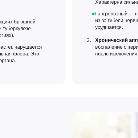
Характерна сильна
.
Гангренозный — н
из-за гибели нерв
екциях брюшной
ухудшается.
и туберкулезе
гиях).
Хронический апп
астет, нарушается
воспаление с пер
льная флора. Это
после исключения 
органа.