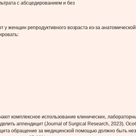
трата с абсцедированием и без
т у женщин репродуктивного возраста из-за анатомической
ировать:
ают комплексное использование клинических, лабораторны
делить аппендицит (Journal of Surgical Research, 2023). Ос
ита обращение за медицинской помощью должно быть неза