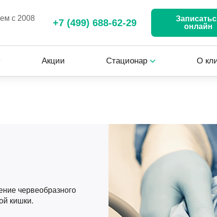
аем с 2008
Записатьс
+7 (499) 688-62-29
онлайн
Акции
Стационар
О кл
ение червеобразного
ой кишки.