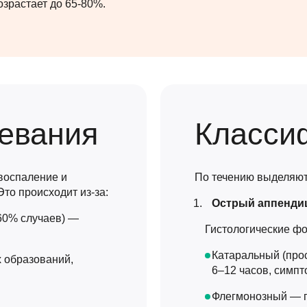
зрастает до 65-80%.
евания
Класси
воспаление и
По течению выделяют
Это происходит из-за:
Острый аппендиц
60% случаев) —
Гистологические ф
Катаральный (про
 образований,
6–12 часов, симп
Флегмонозный — г