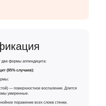
фикация
 две формы аппендицита:
ит (95% случаев):
ормы:
стой) — поверхностное воспаление. Длится
томы умеренные.
нойное поражение всех слоев стенки.