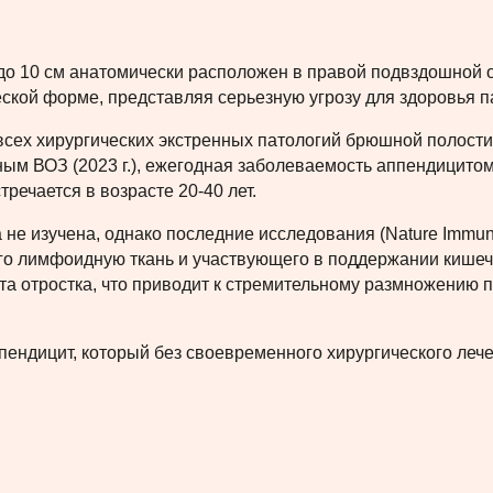
до 10 см анатомически расположен в правой подвздошной 
ческой форме, представляя серьезную угрозу для здоровья п
всех хирургических экстренных патологий брюшной полости
ым ВОЗ (2023 г.), ежегодная заболеваемость аппендицитом
тречается в возрасте 20-40 лет.
 не изучена, однако последние исследования (Nature Immun
го лимфоидную ткань и участвующего в поддержании кише
ета отростка, что приводит к стремительному размножению
пендицит, который без своевременного хирургического леч