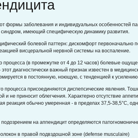
ендицита
 от формы заболевания и индивидуальных особенностей п
 синдром, имеющий специфическую динамику развития.
ецифический болевой паттерн: дискомфорт первоначально п
реакцией висцеральной нервной системы на воспаление.
о процесса (в промежутке от 4 до 12 часов) болевые ощущ
 этот диагностически важный признак известен в медицинск
рмируется в постоянную, ноющую, с тенденцией к усилени
о процесса присоединяются диспепсические явления. Тошн
ой и не приносит облегчения. Характерно отсутствие аппетит
я реакция обычно умеренная - в пределах 37,5-38,5°C, од
с подозрением на аппендицит определяются патогномоничн
окон в правой подвздошной зоне (defense musculaire)