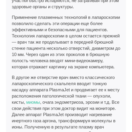
участки быстро испаряются, не затрагивая при этом
здоровые органы и структуры.
Применение плазменных технологий в лапароскопии
позволило сделать эти операции еще более
эффективными и безопасными для пациентов.
Технология лапароскопии в целом остается прежней
— врач так же проделывает в передней брюшной
стенке пациента несколько отверстий, диаметром до
10 мм. Через один из этих проколов в брюшную
полость человека вводят мини-видеокамеру,
которая отражает картинку на экране компьютера.
В другое же отверстие врач вместо классического
лапароскопического скальпеля вводит тонкую
насадку аппарата PlasmaJet и продвигает ее к месту
расположения патологической ткани — опухоли,
кисты,
миомы
, очага эндометриоза, эрозии и т.д. Все
свои действия при этом доктор видит на мониторе.
Далее аппарат PlasmaJet производит нагревание
инертного газа аргона, трансформируя молекулы в
ионы. Полученную в результате плазму врач