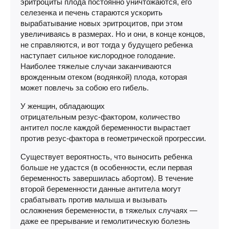
эритроциты плода постоянно уничтожаются, его
селезенка и печень стараются ускорить
вырабатывание новых эритроцитов, при этом
увеличиваясь в размерах. Но и они, в конце концов,
не справляются, и вот тогда у будущего ребенка
наступает сильное кислородное голодание.
Наиболее тяжелые случаи заканчиваются
врожденным отеком (водянкой) плода, которая
может повлечь за собою его гибель.
У женщин, обладающих
отрицательным
резус-фактором
, количество
антител после каждой беременности вырастает
против
резус-фактора
в геометрической прогрессии.
Существует вероятность, что выносить ребенка
больше не удастся (в особенности, если первая
беременность завершилась абортом). В течение
второй беременности данные антитела могут
срабатывать против малыша и вызывать
осложнения беременности, в тяжелых случаях —
даже ее прерывание и гемолитическую болезнь