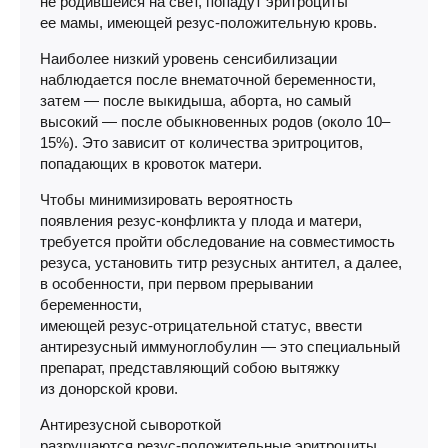
не родившейся на свет, попадут эритроциты
ее мамы, имеющей
резус-положительную
кровь.
Наиболее низкий уровень сенсибилизации
наблюдается после внематочной беременности,
затем — после выкидыша, аборта, но самый
высокий — после обыкновенных родов (около 10–
15%). Это зависит от количества эритроцитов,
попадающих в кровоток матери.
Чтобы минимизировать вероятность
появления
резус-конфликта
у плода и матери,
требуется пройти обследование на совместимость
резуса, установить титр резусных антител, а далее,
в особенности, при первом прерывании
беременности,
имеющей
резус-отрицательной
статус, ввести
антирезусный иммуноглобулин — это специальный
препарат, представляющий собою вытяжку
из донорской крови.
Антирезусной сывороткой
разрушаются
резус-положительные
эритроциты