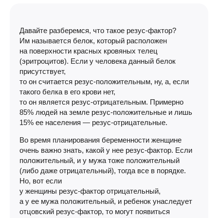
Давайте разберемся, что такое
резус-фактор
?
Им называется белок, который расположен
на поверхности красных кровяных телец
(эритроцитов). Если у человека данный белок
присутствует,
то он считается
резус-положительным
, ну, а, если
такого белка в его крови нет,
то он является
резус-отрицательным
. Примерно
85% людей на земле
резус-положительные
и лишь
15% ее населения —
резус-отрицательные
.
Во время планирования беременности женщине
очень важно знать, какой у нее
резус-фактор
. Если
положительный, и у мужа тоже положительный
(либо даже отрицательный), тогда все в порядке.
Но, вот если
у женщины
резус-фактор
отрицательный,
а у ее мужа положительный, и ребенок унаследует
отцовский
резус-фактор
, то могут появиться