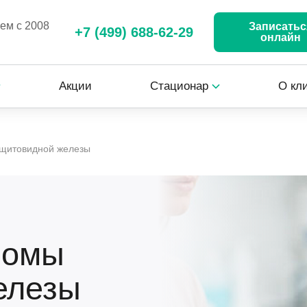
аем с 2008
Записатьс
+7 (499) 688-62-29
онлайн
Акции
Стационар
О кл
щитовидной железы
номы
елезы