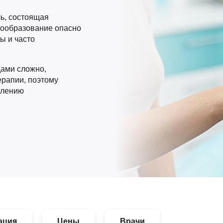
ь, состоящая
вообразование опасно
ы и часто
ами сложно,
ерапии, поэтому
алению
ация
Цены
Врачи