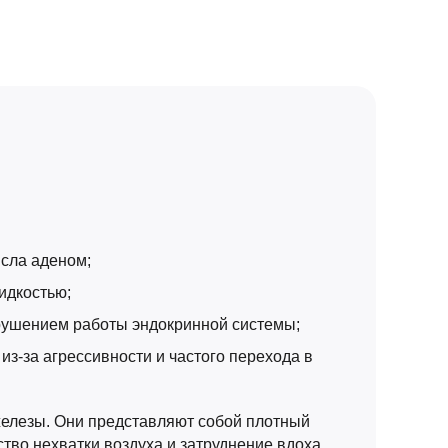
исла аденом;
идкостью;
рушением работы эндокринной системы;
из-за агрессивности и частого перехода в
железы. Они представляют собой плотный
тво нехватки воздуха и затруднение вдоха