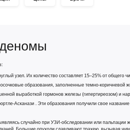
аденомы
в:
углый узел. Их количество составляет 15–25% от общего ч
сосочковые образования, заполненные темно-коричневой ж
енной выработкой гормонов железы (гипертиреозом) и на
Гюртле-Асканази . Эти образования получили свое название 
ыявляясь случайно при УЗИ-обследовании или пальпации 
 тканей. Большие опухоли сдавливают трахею, вызывая чувс