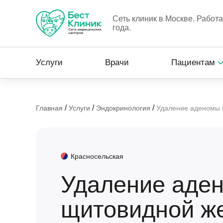
Сеть клиник в Москве. Работ
года.
Услуги
Врачи
Пациентам
/
/
/
Главная
Услуги
Эндокринология
Удаление аденомы 
Красносельская
Удаление аде
щитовидной ж