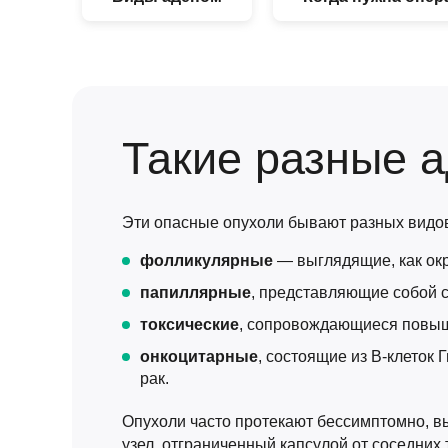
Такие разные 
Эти опасные опухоли бывают разных видо
фолликулярные
— выглядящие, как окр
папиллярные
, представляющие собой 
токсические
, сопровождающиеся повыш
онкоцитарные
, состоящие из В-клеток 
рак.
Опухоли часто протекают бессимптомно, в
узел, отграниченный капсулой от соседних