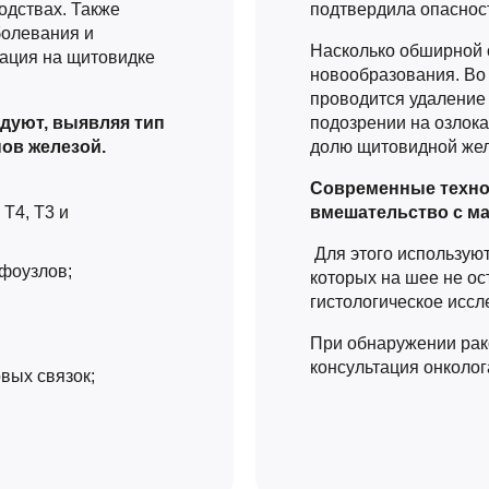
одствах. Также
подтвердила опаснос
болевания и
Насколько обширной о
рация на щитовидке
новообразования. Во
проводится удаление 
дуют, выявляя тип
подозрении на озлок
ов железой.
долю щитовидной же
Современные техно
Т4, Т3 и
вмешательство с м
Для этого использую
фоузлов;
которых на шее не ос
гистологическое исс
При обнаружении рак
консультация онколог
вых связок;