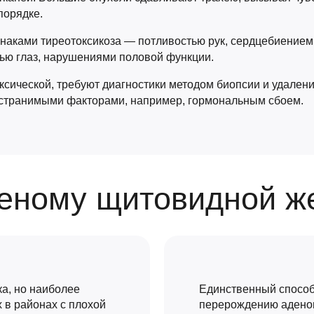
порядке.
наками тиреотоксикоза — потливостью рук, сердцебиением
ю глаз, нарушениями половой функции.
ксической, требуют диагностики методом биопсии и удален
устранимыми факторами, например, гормональным сбоем.
деному щитовидной ж
а, но наиболее
Единственный способ
 в районах с плохой
перерождению адено