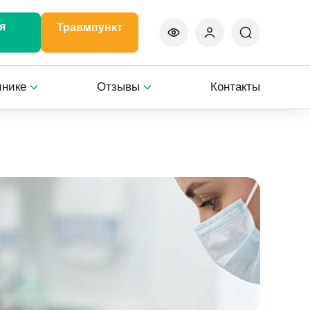
я
Травмпункт
инике
Отзывы
Контакты