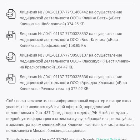
Лицензия № Л041-01137-77/01460442 на осуществление
медицинской деятельности ООО «Клиника Бест» («Бест
Клиник» на Шаболовской)
374.25 КБ
Лицензия № Л041-01137-77/00328352 на осуществление
медицинской деятельности ООО «Бест Клиник» («Бест
Клиник» на Профсоюзной)
158.65 КБ
Лицензия № Л041-01137-77/00563137 на осуществление
медицинской деятельности ООО «Классикус» («Бест Клиник»
на Красносельской)
164.47 КБ
Лицензия № Л041-01137-77/00325836 на осуществление
медицинской деятельности ООО «Ариадна-Классик» («Бест
Клиник» на Речном вокзале)
372.92 КБ
Сайт носит исключительно информационный характер и ни при каких
условиях не является публичной офертой, определяемой
положениями ч. 2 ст. 437 Гражданского кодекса РФ. Чтобы получить
подробную информацию о стоимости услуг, обращайтесь, пожалуйста,
к администраторам клиник. «Бест Клиник» - частная клиника и платная
поликлиника в Москве, больница стационар.
This site is protected by reCAPTCHA and the Google
Privacy Policy
and