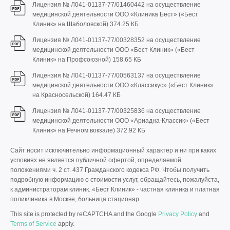
Лицензия № Л041-01137-77/01460442 на осуществление
медицинской деятельности ООО «Клиника Бест» («Бест
Клиник» на Шаболовской)
374.25 КБ
Лицензия № Л041-01137-77/00328352 на осуществление
медицинской деятельности ООО «Бест Клиник» («Бест
Клиник» на Профсоюзной)
158.65 КБ
Лицензия № Л041-01137-77/00563137 на осуществление
медицинской деятельности ООО «Классикус» («Бест Клиник»
на Красносельской)
164.47 КБ
Лицензия № Л041-01137-77/00325836 на осуществление
медицинской деятельности ООО «Ариадна-Классик» («Бест
Клиник» на Речном вокзале)
372.92 КБ
Сайт носит исключительно информационный характер и ни при каких
условиях не является публичной офертой, определяемой
положениями ч. 2 ст. 437 Гражданского кодекса РФ. Чтобы получить
подробную информацию о стоимости услуг, обращайтесь, пожалуйста,
к администраторам клиник. «Бест Клиник» - частная клиника и платная
поликлиника в Москве, больница стационар.
This site is protected by reCAPTCHA and the Google
Privacy Policy
and
Terms of Service
apply.