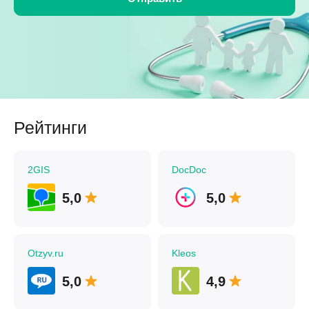
Рейтинги
2GIS
DocDoc
5,0
5,0
Otzyv.ru
Kleos
5,0
4,9