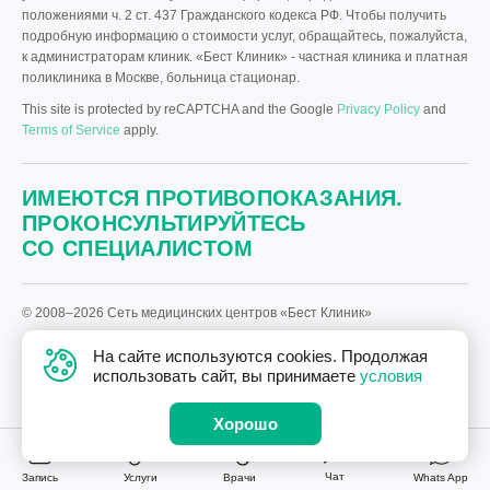
положениями ч. 2 ст. 437 Гражданского кодекса РФ. Чтобы получить
подробную информацию о стоимости услуг, обращайтесь, пожалуйста,
к администраторам клиник. «Бест Клиник» - частная клиника и платная
поликлиника в Москве, больница стационар.
This site is protected by reCAPTCHA and the Google
Privacy Policy
and
Terms of Service
apply.
ИМЕЮТСЯ ПРОТИВОПОКАЗАНИЯ.
ПРОКОНСУЛЬТИРУЙТЕСЬ
СО СПЕЦИАЛИСТОМ
© 2008–2026 Сеть медицинских центров «Бест Клиник»
Политика «Бест Клиник» в отношении обработки персональных
На сайте используются cookies. Продолжая
данных.
использовать сайт, вы принимаете
условия
Дизайн
и
разработка сайта
—
Текарт
.
Хорошо
Чат
Запись
Услуги
Врачи
Whats App