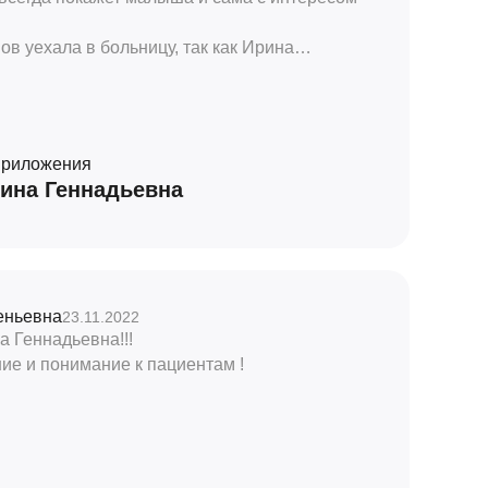
ов уехала в больницу, так как Ирина
дну патологию, которую не так просто
сь хорошо!
 доктора!
приложения
ина Геннадьевна
еньевна
23.11.2022
а Геннадьевна!!!
ие и понимание к пациентам !