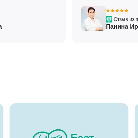
Отзыв из 
а
Панина Ир