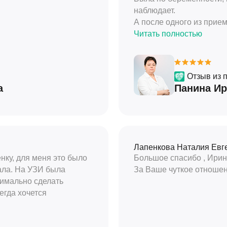
наблюдает.
А после одного из прием
Геннадьевна заметила о
Читать полностью
увидеть и все закончило
Однозначно рекомендую
Отзыв из 
а
Панина Ир
Лапенкова Наталия Евг
нку, для меня это было
Большое спасибо , Ирин
ала. На УЗИ была
За Ваше чуткое отношен
симально сделать
егда хочется