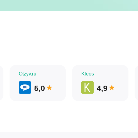
Otzyv.ru
Kleos
5,0
4,9