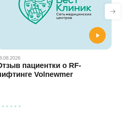
8.08.2026
08.08.
Отзыв пациентки о RF-
Отз
лифтинге Volnewmer
деф