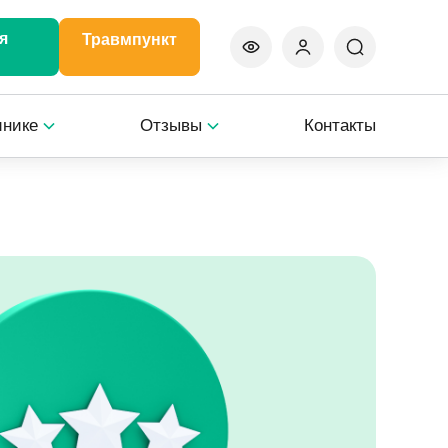
я
Травмпункт
инике
Отзывы
Контакты