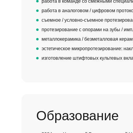
работа в команде со смежными специали
работа в аналоговом / цифровом проток
съемное / условно-съемное протезирован
протезирование с опорами на зубы / имп
металлокерамика / безметалловая керами
эстетическое микропротезирование: накл
изготовление штифтовых культевых вкл
Образование