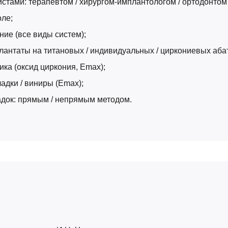
стами: терапевтом / хирургом-имплантологом / ортодонтом 
оле;
ие (все виды систем);
лантаты на титановых / индивидуальных / циркониевых аба
ка (оксид циркония, Emax);
адки / виниры (Emax);
адок: прямым / непрямым методом.