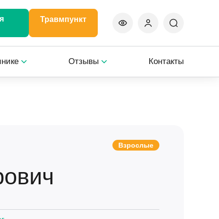
я
Травмпункт
инике
Отзывы
Контакты
Взрослые
рович