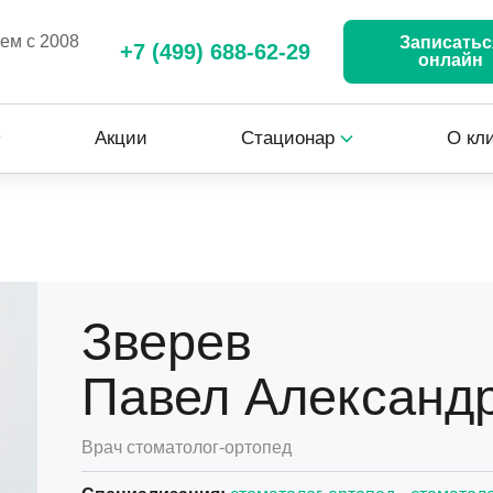
аем с 2008
Записатьс
+7 (499) 688-62-29
онлайн
Акции
Стационар
О кл
Зверев
Павел Александ
Врач стоматолог-ортопед