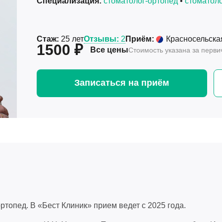
Специализация:
стоматолог-ортопед
•
стоматол
Стаж:
25 лет
Отзывы:
2
Приём:
Красносельска
1500 ₽
Все цены
Стоимость указана за перв
Записаться на приём
топед. В «Бест Клиник» прием ведет с 2025 года.