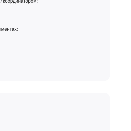
/ координатором;
тментах;