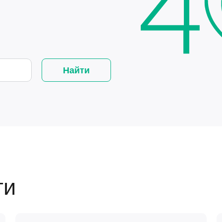
Найти
ги