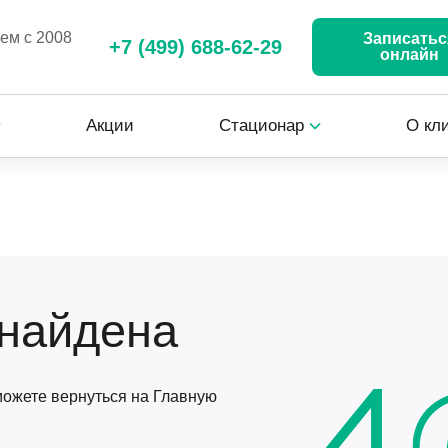
аем с 2008
Записатьс
+7 (499) 688-62-29
онлайн
Акции
Стационар
О кл
 найдена
 можете вернуться на Главную