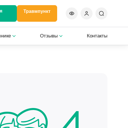
я
Травмпункт
инике
Отзывы
Контакты