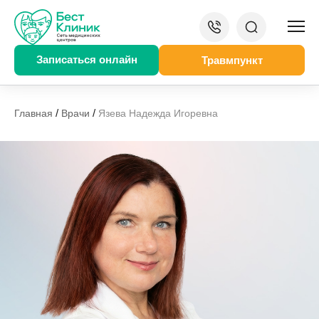
Записаться онлайн
Травмпункт
/
/
Главная
Врачи
Язева Надежда Игоревна