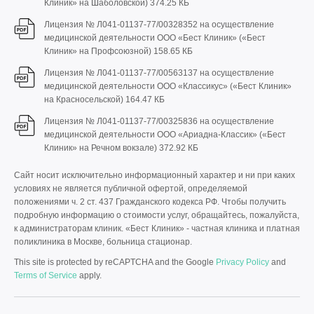
Клиник» на Шаболовской)
374.25 КБ
Лицензия № Л041-01137-77/00328352 на осуществление
медицинской деятельности ООО «Бест Клиник» («Бест
Клиник» на Профсоюзной)
158.65 КБ
Лицензия № Л041-01137-77/00563137 на осуществление
медицинской деятельности ООО «Классикус» («Бест Клиник»
на Красносельской)
164.47 КБ
Лицензия № Л041-01137-77/00325836 на осуществление
медицинской деятельности ООО «Ариадна-Классик» («Бест
Клиник» на Речном вокзале)
372.92 КБ
Сайт носит исключительно информационный характер и ни при каких
условиях не является публичной офертой, определяемой
положениями ч. 2 ст. 437 Гражданского кодекса РФ. Чтобы получить
подробную информацию о стоимости услуг, обращайтесь, пожалуйста,
к администраторам клиник. «Бест Клиник» - частная клиника и платная
поликлиника в Москве, больница стационар.
This site is protected by reCAPTCHA and the Google
Privacy Policy
and
Terms of Service
apply.