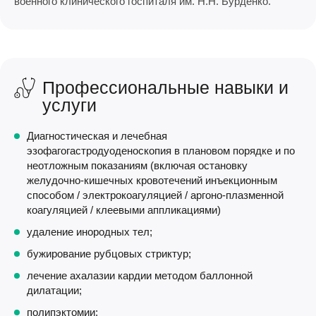
военного клинического госпиталя им. Н.Н. Бурденко.
Профессиональные навыки и
услуги
Диагностическая и лечебная
эзофагогастродуоденоскопия в плановом порядке и по
неотложным показаниям (включая остановку
желудочно-кишечных кровотечений инъекционным
способом / электрокоагуляцией / аргоно-плазменной
коагуляцией / клеевыми аппликациями)
удаление инородных тел;
бужирование рубцовых стриктур;
лечение ахалазии кардии методом баллонной
дилатации;
полипэктомии;