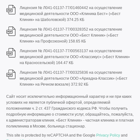
Лицензия № Л041-01137-77/01460442 на осуществление
медицинской деятельности ООО «Клиника Бест» («Бест
Клиник» на Шаболовской)
374.25 КБ
Лицензия № Л041-01137-77/00328352 на осуществление
медицинской деятельности ООО «Бест Клиник» («Бест
Клиник» на Профсоюзной)
158.65 КБ
Лицензия № Л041-01137-77/00563137 на осуществление
медицинской деятельности ООО «Классикус» («Бест Клиник»
на Красносельской)
164.47 КБ
Лицензия № Л041-01137-77/00325836 на осуществление
медицинской деятельности ООО «Ариадна-Классик» («Бест
Клиник» на Речном вокзале)
372.92 КБ
Сайт носит исключительно информационный характер и ни при каких
условиях не является публичной офертой, определяемой
положениями ч. 2 ст. 437 Гражданского кодекса РФ. Чтобы получить
подробную информацию о стоимости услуг, обращайтесь, пожалуйста,
к администраторам клиник. «Бест Клиник» - частная клиника и платная
поликлиника в Москве, больница стационар.
This site is protected by reCAPTCHA and the Google
Privacy Policy
and