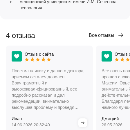
г.
медицинский университет имени И.М. Сеченова,
неврология.
4 отзыва
Все отзывы
Отзыв с сайта
Отзыв 
Посетил клинику и данного доктора,
Все очень по
приемом остался доволен
прошел споко
Врач грамотный и
Максим Юрьев
высококвалифицированный, все
внимательный
подробно рассказал и дал
действительн
рекомендации, внимательно
Благодаря ле
выслушав проблему и проведя
намного лучш
осмотр на приеме
и человеческ
Иван
Дмитрий
обязательно б
14.06.2026 20:32:40
26.05.2026
врача знаком