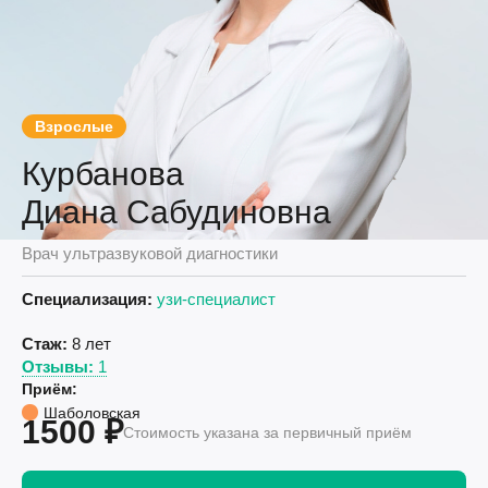
Взрослые
Курбанова
Диана Сабудиновна
Врач ультразвуковой диагностики
Специализация:
узи-специалист
Стаж:
8 лет
Отзывы:
1
Приём:
Шаболовская
1500 ₽
Стоимость указана за первичный приём