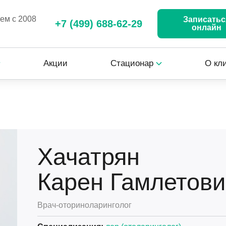
аем с 2008
Записатьс
+7 (499) 688-62-29
онлайн
Акции
Стационар
О кл
Хачатрян
Карен Гамлетови
Врач-оториноларинголог