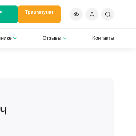
я
Травмпункт
инике
Отзывы
Контакты
ч