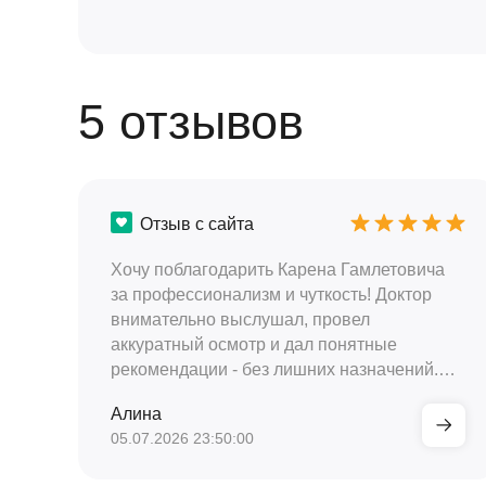
5 отзывов
Отзыв с сайта
Хочу поблагодарить Карена Гамлетовича
за профессионализм и чуткость! Доктор
внимательно выслушал, провел
аккуратный осмотр и дал понятные
рекомендации - без лишних назначений.
Лечение помогло уже через пару дней.
Алина
Очень ценю доброжелательность и
05.07.2026 23:50:00
терпение врача - на все вопросы ответил
спокойно и по делу. Обязательно буду