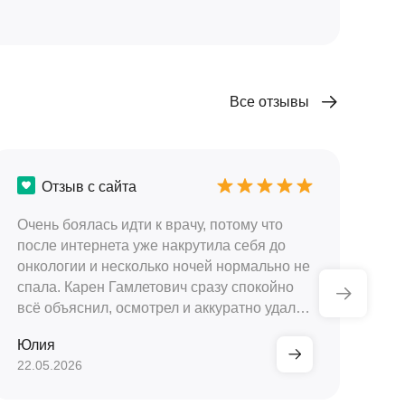
Все отзывы
Отзыв с сайта
Очень боялась идти к врачу, потому что
По
после интернета уже накрутила себя до
на
онкологии и несколько ночей нормально не
Ха
спала. Карен Гамлетович сразу спокойно
ре
всё объяснил, осмотрел и аккуратно удалил
ро
образование под местной анестезией.
пр
Юлия
Ал
Честно, больше боялась, чем было на
об
22.05.2026
18.
самом деле.
Ка