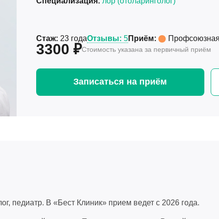
Специализация:
лор (отоларинголог)
Стаж:
23 года
Отзывы:
5
Приём:
Профсоюзна
3300 ₽
Стоимость указана за первичный приём
Записаться на приём
г, педиатр. В «Бест Клиник» прием ведет с 2026 года.