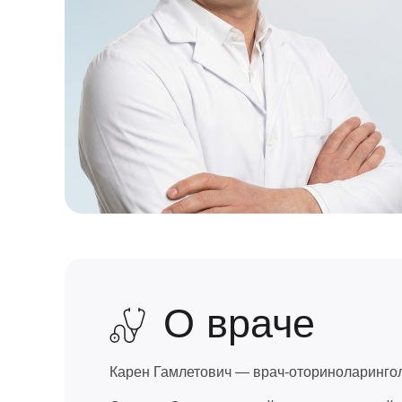
О враче
Карен Гамлетович — врач-оториноларинголо