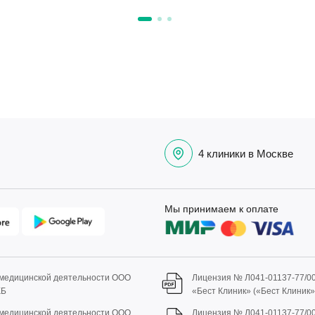
чувствовать облегчение.
Далее доктор выдал рекомендации и
отпустил домой.
Хочу сказать, что само
промывание прошло безболезненно и
быстро. Большое спасибо доктору!
4 клиники в Москве
Мы принимаем к оплате
 медицинской деятельности ООО
Лицензия № Л041-01137-77/0
КБ
«Бест Клиник» («Бест Клиник
 медицинской деятельности ООО
Лицензия № Л041-01137-77/0