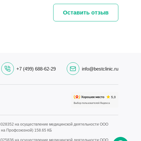
Вся процедура заняла буквально минут 20,
ос
крови почти не было, а домой я ушла в этот
вс
Оставить отзыв
же день. Гистология показала, что это
хо
обычная папиллома. Огромное спасибо
ка
доктору за спокойствие, уверенность и
пр
очень аккуратную работу.
ти
по
эт
ре
ув
+7 (499) 688-62-29
info@bestclinic.ru
сд
ув
По
из
на
ро
0328352 на осуществление медицинской деятельности ООО
от
» на Профсоюзной)
158.65 КБ
Оч
ег
0325836 на осуществление медицинской деятельности ООО